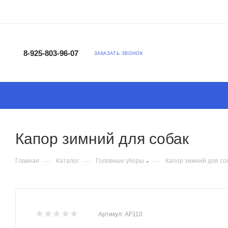
8-925-803-96-07
ЗАКАЗАТЬ ЗВОНОК
Капор зимний для собак
—
—
—
Главная
Каталог
Головные уборы
Капор зимний для со
Артикул:
AF110