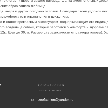
о прилегает к шерсти вашего питомца. Шапка имеет стильный дизай
олнит образ вашего любимца.
а, ветра и других погодных условий. Благодаря своей удобной пос
 дискомфорта или ограничения в движениях.
 но и станет прекрасным аксессуаром, подчеркивающим его индиви
го владельца собаки, который заботится о комфорте и здоровье с
12кг. Шея до 36см. Размер L (в зависимости от размера головы). У
8-925-803-96-07
К
ЗАКАЗАТЬ ЗВОНОК
zoofashion@yandex.ru