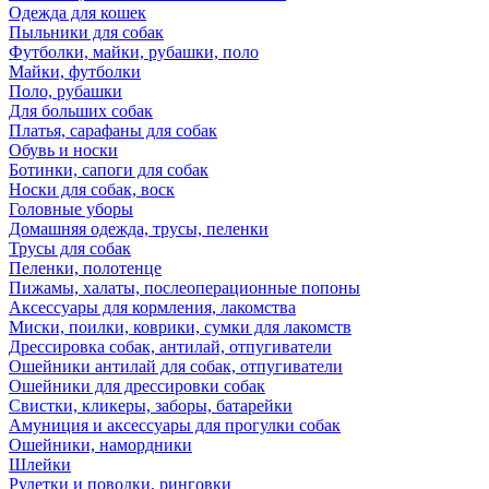
Одежда для кошек
Пыльники для собак
Футболки, майки, рубашки, поло
Майки, футболки
Поло, рубашки
Для больших собак
Платья, сарафаны для собак
Обувь и носки
Ботинки, сапоги для собак
Носки для собак, воск
Головные уборы
Домашняя одежда, трусы, пеленки
Трусы для собак
Пеленки, полотенце
Пижамы, халаты, послеоперационные попоны
Аксессуары для кормления, лакомства
Миски, поилки, коврики, сумки для лакомств
Дрессировка собак, антилай, отпугиватели
Ошейники антилай для собак, отпугиватели
Ошейники для дрессировки собак
Свистки, кликеры, заборы, батарейки
Амуниция и аксессуары для прогулки собак
Ошейники, намордники
Шлейки
Рулетки и поводки, ринговки