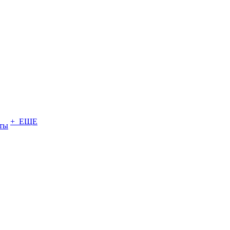
+ ЕЩЕ
ты