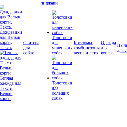
пиджаки
Дождевики
для Вельш
Толстовки
корги,
Свитера
для
Костюмы,
Одежда
Пыл
Такса.
для
маленьких
комбинезоны
для
для 
собак
собак
весна и лето
кошек
Теплая
Толстовки
одежда для
для
Такс и
больших
Вельш
собак
корги