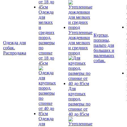
Одежда
для
мелких
и
средних
Утепленные
Куртки,
пород,
дождевики
попоны,
Одежда для
размеры
для мелких
пальто для
собак.
по
и средних
больших и
Распродажа
спинке
пород
маленьких
от 18 до
собак.
45см
Для
крупных
пород,
размеры по
спинке от
40 до 85см
Одежда
для