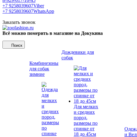
8-929-617-16-45
+7 9258039607
Viber
+7 9258039607
WhatsApp
Заказать звонок
Всё можно померить в магазине на Докукина
Поиск
Дождевики для
собак
Комбинезоны
для собак
зимние
Для мелких
и средних
пород,
размеры по
спинке от
Одежд
18 до 45см
и Вел