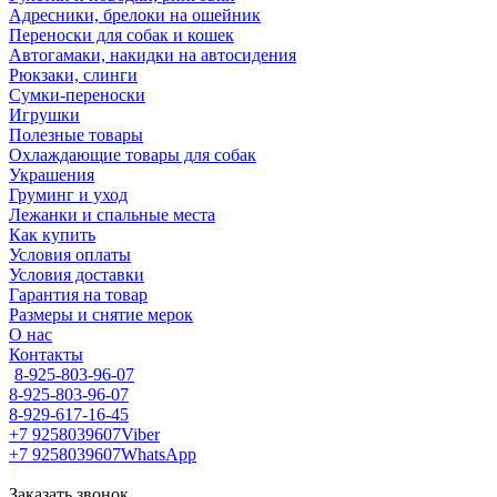
Адресники, брелоки на ошейник
Переноски для собак и кошек
Автогамаки, накидки на автосидения
Рюкзаки, слинги
Сумки-переноски
Игрушки
Полезные товары
Охлаждающие товары для собак
Украшения
Груминг и уход
Лежанки и спальные места
Как купить
Условия оплаты
Условия доставки
Гарантия на товар
Размеры и снятие мерок
О нас
Контакты
8-925-803-96-07
8-925-803-96-07
8-929-617-16-45
+7 9258039607
Viber
+7 9258039607
WhatsApp
Заказать звонок