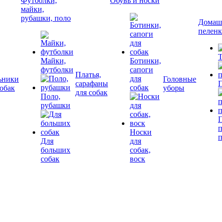
Футболки,
Обувь и носки
майки,
рубашки, поло
Домашн
пелен
Т
Майки,
Ботинки,
футболки
сапоги
Платья,
для
ьники
Головные
сарафаны
П
собак
собак
уборы
для собак
Поло,
рубашки
П
Носки
Для
для
больших
собак,
собак
воск