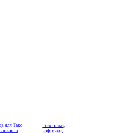
а для Такс
Толстовки,
ьш-корги
кофточки,