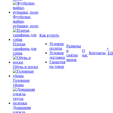
Футболки,
майки,
рубашки, поло
Как купить
Условия
Платья,
Размеры
оплаты
сарафаны для
+
и
О
Условия
Контакты
собак
Е
снятие
нас
доставки
мерок
Гарантия
на товар
Обувь и носки
Головные
уборы
Домашняя
одежда,