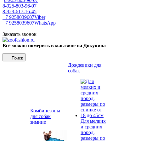
8-925-803-96-07
8-925-803-96-07
8-929-617-16-45
+7 9258039607
Viber
+7 9258039607
WhatsApp
Заказать звонок
Всё можно померить в магазине на Докукина
Поиск
Дождевики для
собак
Комбинезоны
для собак
Для мелких
зимние
и средних
пород,
размеры по