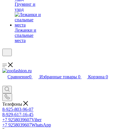
Груминг и
уход
Лежанки и
спальные
места
Сравнение
0
Избранные товары
0
Корзина
0
Телефоны
8-925-803-96-07
8-929-617-16-45
+7 9258039607
Viber
+7 9258039607
WhatsApp