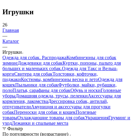
Игрушки
26
Главная
—
Каталог
—
Игрушки
Одежда для собак. Распродажа
Комбинезоны для собак
зимние
Дождевики для собак
Куртки, попоны, пальто для
больших и маленьких собак.
Одежда для Такс и Вельш-
корги
Свитера для собак
Толстовки, кофточки,
пиджаки
Костюмы, комбинезоны весна и лето
Одежда для
кошек
Пыльники для собак
Футболки, майки, рубашки,
поло
Платья, сарафаны для собак
Обувь и носки
Головные
уборы
Домашняя одежда, трусы, пеленки
Аксессуары для
кормления, лакомства
Дрессировка собак, антилай,
отпугиватели
Амуниция и аксессуары для прогулки
собак
Переноски для собак и кошек
Полезные
товары
Охлаждающие товары для собак
Украшения
Груминг и
уход
Лежанки и спальные места
Фильтр
По популярности (возрастание)