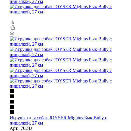
Игрушка для собак JOYSER Mightus Бык Bully с
пищалкой, 27 см
Арт.: 7024J