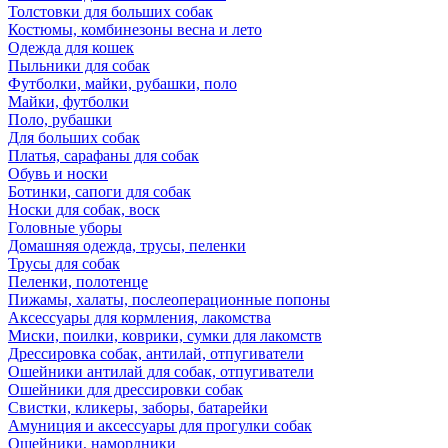
Толстовки для больших собак
Костюмы, комбинезоны весна и лето
Одежда для кошек
Пыльники для собак
Футболки, майки, рубашки, поло
Майки, футболки
Поло, рубашки
Для больших собак
Платья, сарафаны для собак
Обувь и носки
Ботинки, сапоги для собак
Носки для собак, воск
Головные уборы
Домашняя одежда, трусы, пеленки
Трусы для собак
Пеленки, полотенце
Пижамы, халаты, послеоперационные попоны
Аксессуары для кормления, лакомства
Миски, поилки, коврики, сумки для лакомств
Дрессировка собак, антилай, отпугиватели
Ошейники антилай для собак, отпугиватели
Ошейники для дрессировки собак
Свистки, кликеры, заборы, батарейки
Амуниция и аксессуары для прогулки собак
Ошейники, намордники