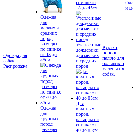
спинке от
Оде
18 до 45см
и В
Одежда
для
мелких и
средних
пород,
размеры
Утепленные
Куртки,
по спинке
дождевики
попоны,
от 18 до
Одежда для
для мелких
пальто для
45см
собак.
и средних
больших и
Распродажа
пород
маленьких
собак.
Для
Одежда
крупных
для
пород,
крупных
размеры по
пород,
спинке от
размеры
40 до 85см