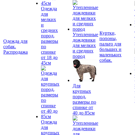
Одежда
для
мелких
и
средних
Куртки,
Утепленные
пород,
попоны,
дождевики
Одежда для
размеры
пальто для
для мелких
собак.
по
больших и
и средних
Распродажа
спинке
маленьких
пород
от 18 до
собак.
45см
Для
крупных
пород,
размеры по
спинке от
40 до 85см
Одежда
для
крупных