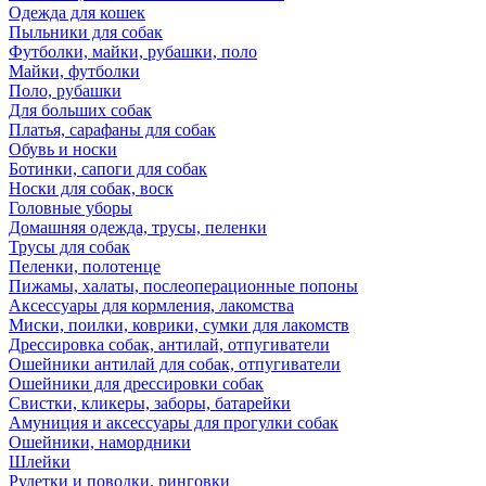
Одежда для кошек
Пыльники для собак
Футболки, майки, рубашки, поло
Майки, футболки
Поло, рубашки
Для больших собак
Платья, сарафаны для собак
Обувь и носки
Ботинки, сапоги для собак
Носки для собак, воск
Головные уборы
Домашняя одежда, трусы, пеленки
Трусы для собак
Пеленки, полотенце
Пижамы, халаты, послеоперационные попоны
Аксессуары для кормления, лакомства
Миски, поилки, коврики, сумки для лакомств
Дрессировка собак, антилай, отпугиватели
Ошейники антилай для собак, отпугиватели
Ошейники для дрессировки собак
Свистки, кликеры, заборы, батарейки
Амуниция и аксессуары для прогулки собак
Ошейники, намордники
Шлейки
Рулетки и поводки, ринговки