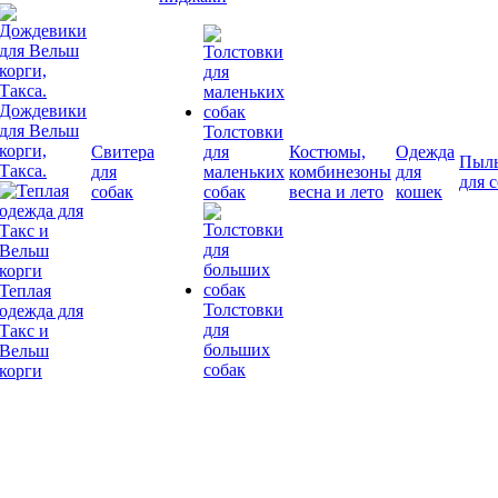
Дождевики
для Вельш
Толстовки
корги,
Свитера
для
Костюмы,
Одежда
Пыл
Такса.
для
маленьких
комбинезоны
для
для 
собак
собак
весна и лето
кошек
Теплая
Толстовки
одежда для
для
Такс и
больших
Вельш
собак
корги