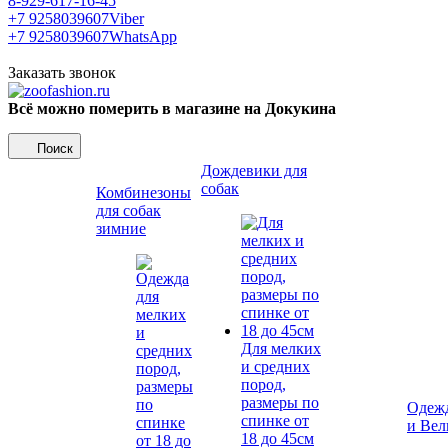
8-929-617-16-45
+7 9258039607
Viber
+7 9258039607
WhatsApp
Заказать звонок
Всё можно померить в магазине на Докукина
Поиск
Дождевики для
собак
Комбинезоны
для собак
зимние
Для мелких
и средних
пород,
размеры по
Одежд
спинке от
и Вел
18 до 45см