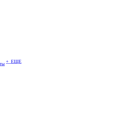
+ ЕЩЕ
ты