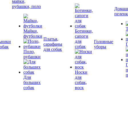
майки,
рубашки, поло
Домашн
пелен
Т
Майки,
Ботинки,
футболки
сапоги
Платья,
для
ьники
Головные
сарафаны
П
собак
собак
уборы
для собак
Поло,
рубашки
П
Носки
Для
для
больших
собак,
собак
воск