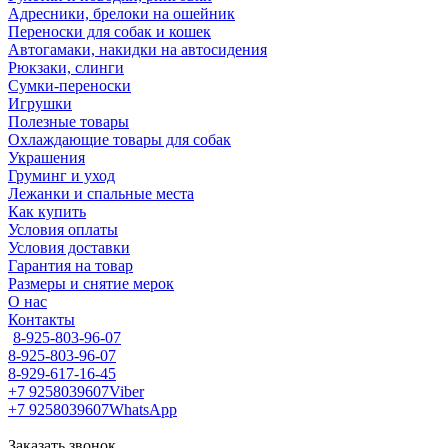
Адресники, брелоки на ошейник
Переноски для собак и кошек
Автогамаки, накидки на автосидения
Рюкзаки, слинги
Сумки-переноски
Игрушки
Полезные товары
Охлаждающие товары для собак
Украшения
Груминг и уход
Лежанки и спальные места
Как купить
Условия оплаты
Условия доставки
Гарантия на товар
Размеры и снятие мерок
О нас
Контакты
8-925-803-96-07
8-925-803-96-07
8-929-617-16-45
+7 9258039607
Viber
+7 9258039607
WhatsApp
Заказать звонок