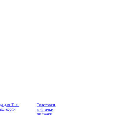
а для Такс
Толстовки,
ьш-корги
кофточки,
пиджаки