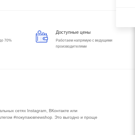
Доступные цены
 до 70%
Работаем напрямую с ведущими
производителями
альных сетях Instagram, ВКонтакте или
эштегом #покупаювnewshop. Это выгодно и проще