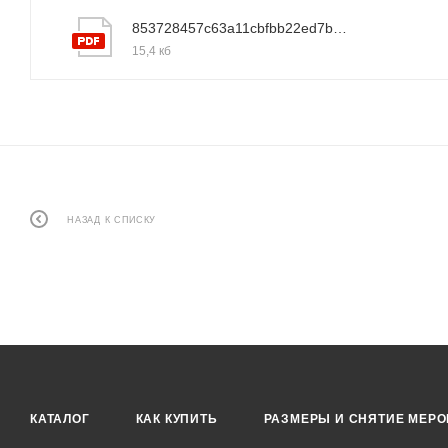
853728457c63a11cbfbb22ed7be172c4
15,4 кб
НАЗАД К СПИСКУ
КАТАЛОГ
КАК КУПИТЬ
РАЗМЕРЫ И СНЯТИЕ МЕРО