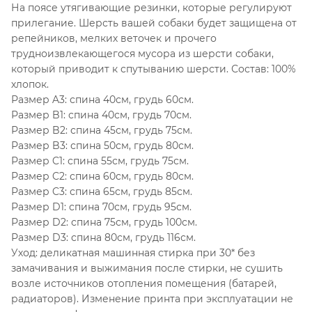
На поясе утягивающие резинки, которые регулируют
прилегание. Шерсть вашей собаки будет защищена от
репейников, мелких веточек и прочего
трудноизвлекающегося мусора из шерсти собаки,
который приводит к спутыванию шерсти. Состав: 100%
хлопок.
Размер A3: спина 40см, грудь 60см.
Размер B1: спина 40см, грудь 70см.
Размер B2: спина 45см, грудь 75см.
Размер B3: спина 50см, грудь 80см.
Размер C1: спина 55см, грудь 75см.
Размер C2: спина 60см, грудь 80см.
Размер C3: спина 65см, грудь 85см.
Размер D1: спина 70см, грудь 95см.
Размер D2: спина 75см, грудь 100см.
Размер D3: спина 80см, грудь 116см.
Уход: деликатная машинная стирка при 30* без
замачивания и выжимания после стирки, не сушить
возле источников отопления помещения (батарей,
радиаторов). Изменение принта при эксплуатации не