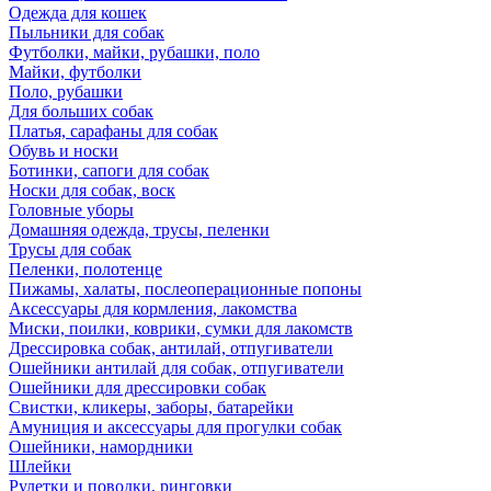
Одежда для кошек
Пыльники для собак
Футболки, майки, рубашки, поло
Майки, футболки
Поло, рубашки
Для больших собак
Платья, сарафаны для собак
Обувь и носки
Ботинки, сапоги для собак
Носки для собак, воск
Головные уборы
Домашняя одежда, трусы, пеленки
Трусы для собак
Пеленки, полотенце
Пижамы, халаты, послеоперационные попоны
Аксессуары для кормления, лакомства
Миски, поилки, коврики, сумки для лакомств
Дрессировка собак, антилай, отпугиватели
Ошейники антилай для собак, отпугиватели
Ошейники для дрессировки собак
Свистки, кликеры, заборы, батарейки
Амуниция и аксессуары для прогулки собак
Ошейники, намордники
Шлейки
Рулетки и поводки, ринговки