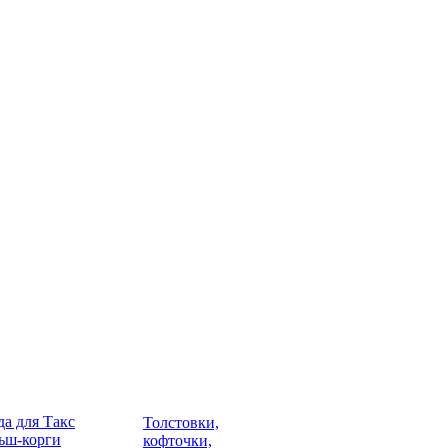
а для Такс
Толстовки,
ьш-корги
кофточки,