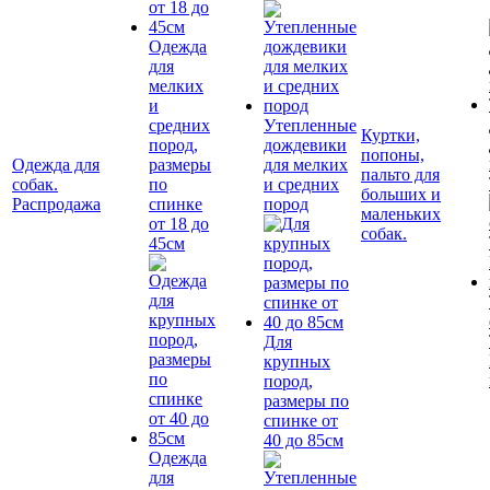
Одежда
для
мелких
и
средних
Утепленные
Куртки,
пород,
дождевики
попоны,
Одежда для
размеры
для мелких
пальто для
собак.
по
и средних
больших и
Распродажа
спинке
пород
маленьких
от 18 до
собак.
45см
Для
крупных
пород,
размеры по
спинке от
40 до 85см
Одежда
для