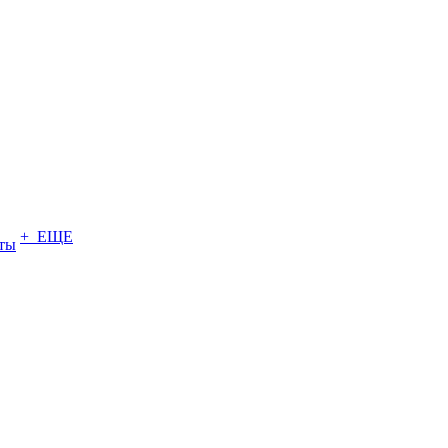
+ ЕЩЕ
ты