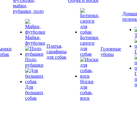
Футболки,
Обувь и носки
майки,
рубашки, поло
Домашн
пелен
Т
Майки,
Ботинки,
футболки
сапоги
Платья,
для
ьники
Головные
сарафаны
П
собак
собак
уборы
для собак
Поло,
рубашки
П
Носки
Для
для
больших
собак,
собак
воск