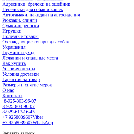
Адресники, брелоки на ошейник
Переноски для собак и кошек
Автогамаки, накидки на автосидения
Рюкзаки, слинги
Сумки-переноски
Игрушки
Полезные товары
Охлаждающие товары для собак
Украшения
Груминг и уход
Лежанки и спальные места
Как купить
Условия оплаты
Условия доставки
Гарантия на товар
Размеры и снятие мерок
О нас
Контакты
8-925-803-96-07
8-925-803-96-07
8-929-617-16-45
+7 9258039607
Viber
+7 9258039607
WhatsApp
Заказать звонок