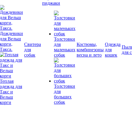
пиджаки
Дождевики
для Вельш
Толстовки
корги,
Свитера
для
Костюмы,
Одежда
Пыл
Такса.
для
маленьких
комбинезоны
для
для 
собак
собак
весна и лето
кошек
Теплая
Толстовки
одежда для
для
Такс и
больших
Вельш
собак
корги