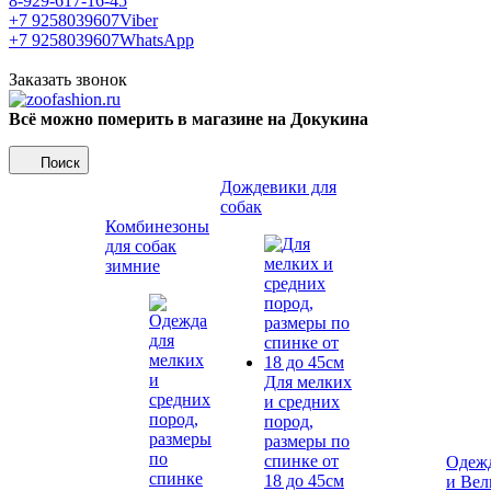
8-929-617-16-45
+7 9258039607
Viber
+7 9258039607
WhatsApp
Заказать звонок
Всё можно померить в магазине на Докукина
Поиск
Дождевики для
собак
Комбинезоны
для собак
зимние
Для мелких
и средних
пород,
размеры по
спинке от
Одежд
18 до 45см
и Вел