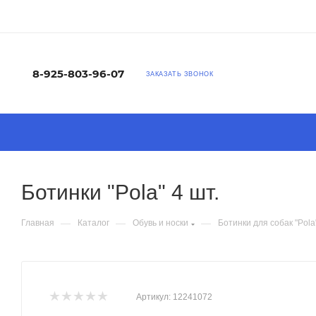
8-925-803-96-07
ЗАКАЗАТЬ ЗВОНОК
Ботинки "Pola" 4 шт.
—
—
—
Главная
Каталог
Обувь и носки
Ботинки для собак "Pola"
Артикул:
12241072