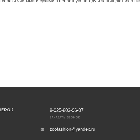
собаки чистыми и сухими в ненастную погоду и защищают их от и
МЕРОК
8-925-803-96-07
ЗАКАЗАТЬ ЗВОНОК
zoofashion@yandex.ru