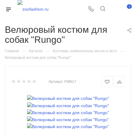
0
Велюровый костюм для
собак "Rungo"
—
—
—
Главная
Каталог
Костюмы, комбинезоны весна и лето
Велюровый костюм для собак "Rungo"
Артикул:
FW817