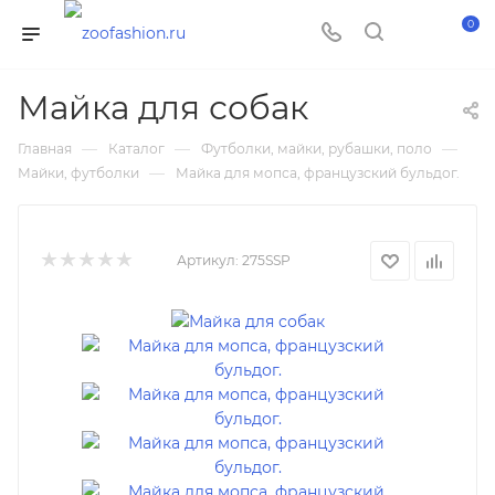
0
Майка для собак
—
—
—
Главная
Каталог
Футболки, майки, рубашки, поло
—
Майки, футболки
Майка для мопса, французский бульдог.
Артикул:
275SSP