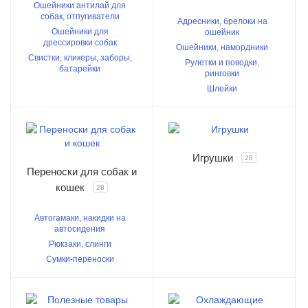
Ошейники антилай для
собак, отпугиватели
Адресники, брелоки на
Ошейники для
ошейник
дрессировки собак
Ошейники, намордники
Свистки, кликеры, заборы,
Рулетки и поводки,
батарейки
ринговки
Шлейки
Игрушки
26
Переноски для собак и
кошек
28
Автогамаки, накидки на
автосидения
Рюкзаки, слинги
Сумки-переноски