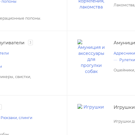
е попоны
Лакомства,
операционные попоны.
пугиватели
Амуниция
3
атели
Адресники
Рулетки
и
Ошейники, 
ликеры, свистки,
Игрушки
8
Рюкзаки, слинги
Игрушки дл
обак.