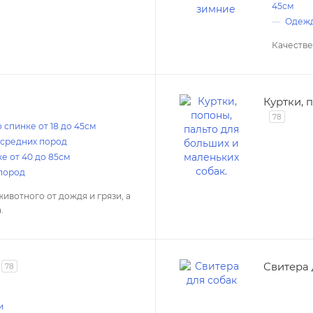
45см
Одежд
Качестве
Куртки, 
78
 спинке от 18 до 45см
 средних пород
е от 40 до 85см
пород
вотного от дождя и грязи, а
.
Свитера 
78
и