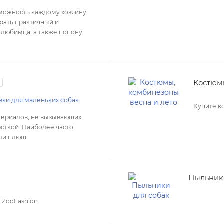
зможность каждому хозяину
рать практичный и
любимца, а также попону,
Костюмы
2
вки для маленьких собак
Купите к
атериалов, не вызывающих
сткой. Наиболее часто
или плюш.
Пыльник
 ZooFashion