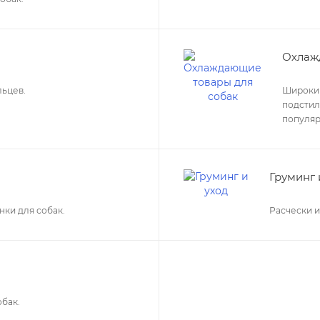
Охлаж
льцев.
Широкий
подстил
популяр
Груминг 
нки для собак.
Расчески и
обак.