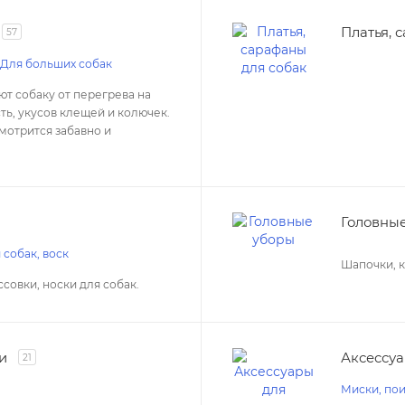
Платья, 
57
Для больших собак
ют собаку от перегрева на
ть, укусов клещей и колючек.
мотрится забавно и
Головны
 собак, воск
Шапочки, к
совки, носки для собак.
и
Аксессуа
21
Миски, пои