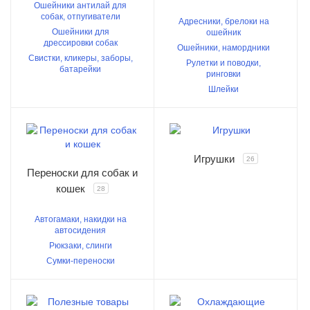
Ошейники антилай для
собак, отпугиватели
Адресники, брелоки на
Ошейники для
ошейник
дрессировки собак
Ошейники, намордники
Свистки, кликеры, заборы,
Рулетки и поводки,
батарейки
ринговки
Шлейки
Игрушки
26
Переноски для собак и
кошек
28
Автогамаки, накидки на
автосидения
Рюкзаки, слинги
Сумки-переноски