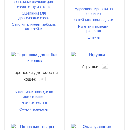
Ошейники антилай для
собак, отпугиватели
Адресники, брелоки на
Ошейники для
ошейник
дрессировки собак
Ошейники, намордники
Свистки, кликеры, заборы,
Рулетки и поводки,
батарейки
ринговки
Шлейки
Игрушки
26
Переноски для собак и
кошек
28
Автогамаки, накидки на
автосидения
Рюкзаки, слинги
Сумки-переноски