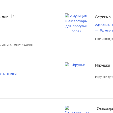
атели
Амуниция 
3
Адресники, 
Рулетки 
Ошейники, к
 свистки, отпугиватели.
Игрушки
аки, слинги
Игрушки для
Охлажда