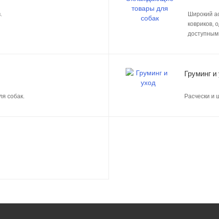
.
Широкий а
ковриков, 
доступным
Груминг и
ля собак.
Расчески и 