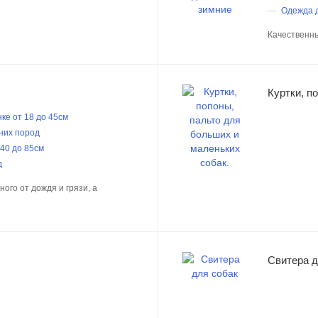
Одежда д
Качественны
Куртки, п
ке от 18 до 45см
них пород
 40 до 85см
д
ого от дождя и грязи, а
Свитера д