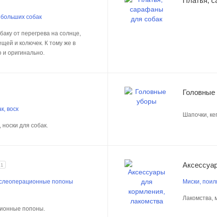
Платья, с
 больших собак
баку от перегрева на солнце,
щей и колючек. К тому же в
 и оригинально.
Головные
к, воск
Шапочки, ке
 носки для собак.
Аксессуар
21
ослеоперационные попоны
Миски, поилк
Лакомства, м
ционные попоны.