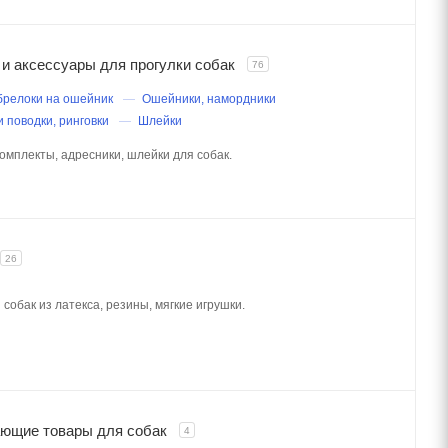
и аксессуары для прогулки собак
76
брелоки на ошейник
Ошейники, намордники
и поводки, ринговки
Шлейки
омплекты, адресники, шлейки для собак.
26
 собак из латекса, резины, мягкие игрушки.
ющие товары для собак
4