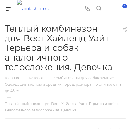
0
Теплый комбинезон
для Вест-Хайленд-Уайт-
Терьера и собак
аналогичного
телосложения. Девочка
—
—
—
Главная
Каталог
Комбинезоны для собак зимние
Одежда для мелких и средних пород, размеры по спинке от 18
до 45см
—
Теплый комбинезон для Вест-Хайленд-Уайт-Терьера и собак
аналогичного телосложения. Девочка