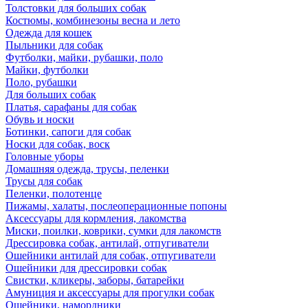
Толстовки для больших собак
Костюмы, комбинезоны весна и лето
Одежда для кошек
Пыльники для собак
Футболки, майки, рубашки, поло
Майки, футболки
Поло, рубашки
Для больших собак
Платья, сарафаны для собак
Обувь и носки
Ботинки, сапоги для собак
Носки для собак, воск
Головные уборы
Домашняя одежда, трусы, пеленки
Трусы для собак
Пеленки, полотенце
Пижамы, халаты, послеоперационные попоны
Аксессуары для кормления, лакомства
Миски, поилки, коврики, сумки для лакомств
Дрессировка собак, антилай, отпугиватели
Ошейники антилай для собак, отпугиватели
Ошейники для дрессировки собак
Свистки, кликеры, заборы, батарейки
Амуниция и аксессуары для прогулки собак
Ошейники, намордники