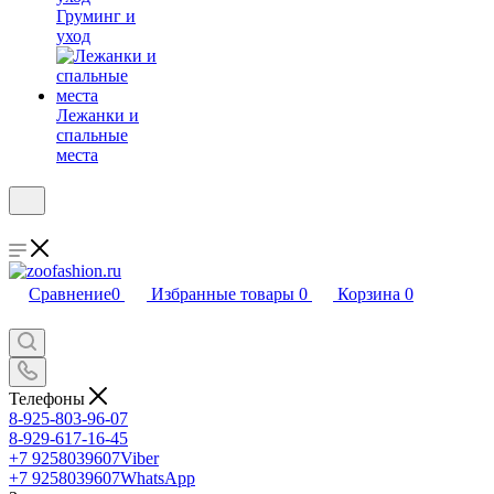
Груминг и
уход
Лежанки и
спальные
места
Сравнение
0
Избранные товары
0
Корзина
0
Телефоны
8-925-803-96-07
8-929-617-16-45
+7 9258039607
Viber
+7 9258039607
WhatsApp