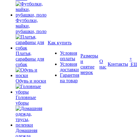
Футболки,
майки,
рубашки, поло
Как купить
Условия
Платья,
Размеры
оплаты
сарафаны для
+
и
О
Условия
Контакты
собак
Е
снятие
нас
доставки
мерок
Гарантия
на товар
Обувь и носки
Головные
уборы
Домашняя
одежда,