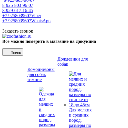
8-925-803-96-07
8-925-803-96-07
8-929-617-16-45
+7 9258039607
Viber
+7 9258039607
WhatsApp
Заказать звонок
Всё можно померить в магазине на Докукина
Поиск
Дождевики для
собак
Комбинезоны
для собак
зимние
Для мелких
и средних
пород,
размеры по