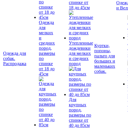
спинке от
Одежд
18 до 45см
и Вел
Одежда
для
мелких
и
средних
Утепленные
Куртки,
пород,
дождевики
попоны,
Одежда для
размеры
для мелких
пальто для
собак.
по
и средних
больших и
Распродажа
спинке
пород
маленьких
от 18 до
собак.
45см
Для
крупных
пород,
размеры по
спинке от
40 до 85см