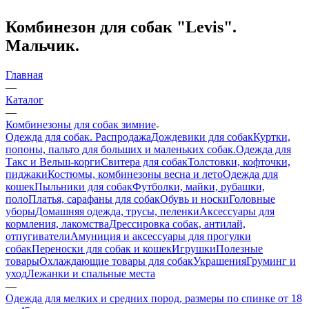
Комбинезон для собак "Levis".
Мальчик.
Главная
—
Каталог
—
Комбинезоны для собак зимние
Одежда для собак. Распродажа
Дождевики для собак
Куртки,
попоны, пальто для больших и маленьких собак.
Одежда для
Такс и Вельш-корги
Свитера для собак
Толстовки, кофточки,
пиджаки
Костюмы, комбинезоны весна и лето
Одежда для
кошек
Пыльники для собак
Футболки, майки, рубашки,
поло
Платья, сарафаны для собак
Обувь и носки
Головные
уборы
Домашняя одежда, трусы, пеленки
Аксессуары для
кормления, лакомства
Дрессировка собак, антилай,
отпугиватели
Амуниция и аксессуары для прогулки
собак
Переноски для собак и кошек
Игрушки
Полезные
товары
Охлаждающие товары для собак
Украшения
Груминг и
уход
Лежанки и спальные места
—
Одежда для мелких и средних пород, размеры по спинке от 18