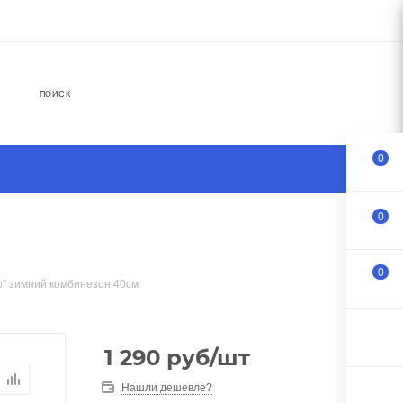
ПОИСК
0
0
0
р" зимний комбинезон 40см
1 290
руб
/шт
Нашли дешевле?