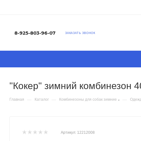
8-925-803-96-07
ЗАКАЗАТЬ ЗВОНОК
"Кокер" зимний комбинезон 
—
—
—
Главная
Каталог
Комбинезоны для собак зимние
Одежд
Артикул:
12212008