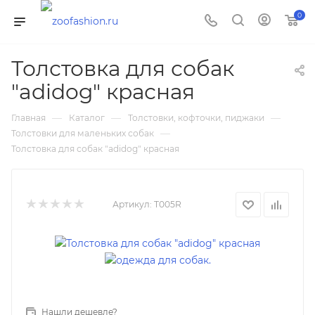
0
Толстовка для собак
"adidog" красная
—
—
—
Главная
Каталог
Толстовки, кофточки, пиджаки
—
Толстовки для маленьких собак
Толстовка для собак "adidog" красная
Артикул:
T005R
Нашли дешевле?