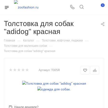
0
Толстовка для собак
"adidog" красная
—
—
—
Главная
Каталог
Толстовки, кофточки, пиджаки
—
Толстовки для маленьких собак
Толстовка для собак "adidog" красная
Артикул:
T005R
Нашли дешевле?