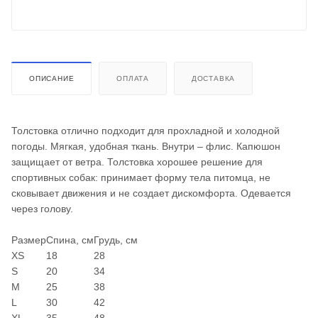
ОПИСАНИЕ
ОПЛАТА
ДОСТАВКА
Толстовка отлично подходит для прохладной и холодной
погоды. Мягкая, удобная ткань. Внутри – флис. Капюшон
защищает от ветра. Толстовка хорошее решение для
спортивных собак: принимает форму тела питомца, не
сковывает движения и не создает дискомфорта. Одевается
через голову.
Размер
Спина, см
Грудь, см
XS
18
28
S
20
34
M
25
38
L
30
42