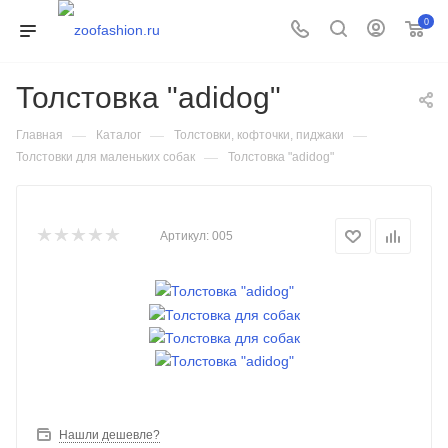
0
Толстовка "adidog"
—
—
—
Главная
Каталог
Толстовки, кофточки, пиджаки
—
Толстовки для маленьких собак
Толстовка "adidog"
Артикул:
005
Нашли дешевле?