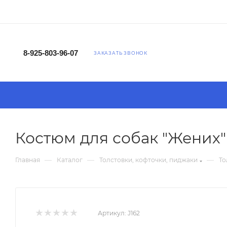
8-925-803-96-07
ЗАКАЗАТЬ ЗВОНОК
Костюм для собак "Жених"
—
—
—
Главная
Каталог
Толстовки, кофточки, пиджаки
То
Артикул:
J162