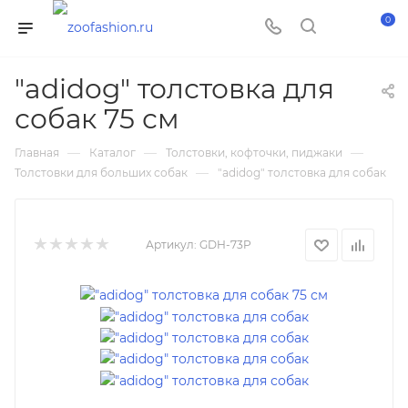
0
"adidog" толстовка для
собак 75 см
—
—
—
Главная
Каталог
Толстовки, кофточки, пиджаки
—
Толстовки для больших собак
"adidog" толстовка для собак
Артикул:
GDH-73P