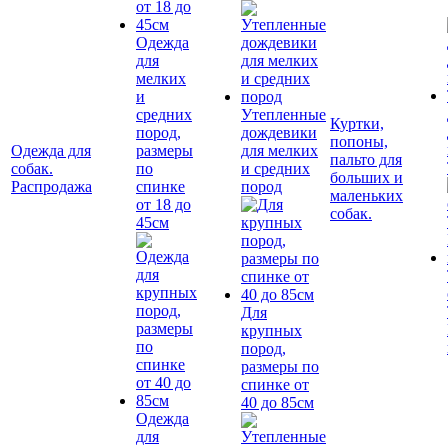
Одежда
для
мелких
и
средних
Утепленные
Куртки,
пород,
дождевики
попоны,
Одежда для
размеры
для мелких
пальто для
собак.
по
и средних
больших и
Распродажа
спинке
пород
маленьких
от 18 до
собак.
45см
Для
крупных
пород,
размеры по
спинке от
40 до 85см
Одежда
для