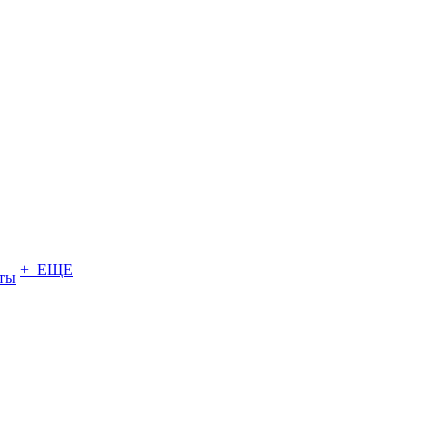
+ ЕЩЕ
ты