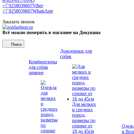
8-929-617-16-45
+7 9258039607
Viber
+7 9258039607
WhatsApp
Заказать звонок
Всё можно померить в магазине на Докукина
Поиск
Дождевики для
собак
Комбинезоны
для собак
зимние
Для мелких
и средних
пород,
размеры по
спинке от
Одежд
18 до 45см
и Вел