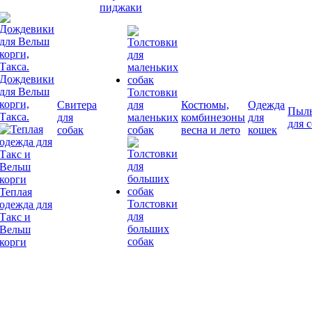
пиджаки
Дождевики
для Вельш
Толстовки
корги,
Свитера
для
Костюмы,
Одежда
Пыл
Такса.
для
маленьких
комбинезоны
для
для 
собак
собак
весна и лето
кошек
Теплая
Толстовки
одежда для
для
Такс и
больших
Вельш
собак
корги