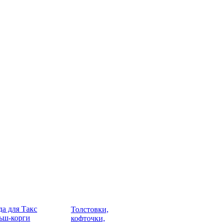
а для Такс
Толстовки,
ьш-корги
кофточки,