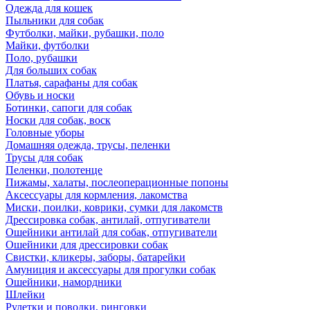
Одежда для кошек
Пыльники для собак
Футболки, майки, рубашки, поло
Майки, футболки
Поло, рубашки
Для больших собак
Платья, сарафаны для собак
Обувь и носки
Ботинки, сапоги для собак
Носки для собак, воск
Головные уборы
Домашняя одежда, трусы, пеленки
Трусы для собак
Пеленки, полотенце
Пижамы, халаты, послеоперационные попоны
Аксессуары для кормления, лакомства
Миски, поилки, коврики, сумки для лакомств
Дрессировка собак, антилай, отпугиватели
Ошейники антилай для собак, отпугиватели
Ошейники для дрессировки собак
Свистки, кликеры, заборы, батарейки
Амуниция и аксессуары для прогулки собак
Ошейники, намордники
Шлейки
Рулетки и поводки, ринговки