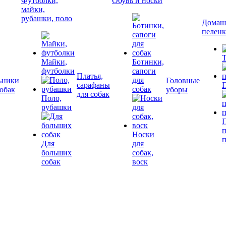
Футболки,
Обувь и носки
майки,
рубашки, поло
Домашн
пелен
Т
Майки,
Ботинки,
футболки
сапоги
Платья,
для
ьники
Головные
сарафаны
П
собак
собак
уборы
для собак
Поло,
рубашки
П
Носки
Для
для
больших
собак,
собак
воск