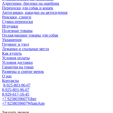
Адресники, брелоки на ошейник
Переноски для собак и кошек
Автогамаки, накидки на автосидения
Рюкзаки, слинги
Сумки-переноски
Игрушки
Полезные товары
Охлаждающие товары для собак
Украшения
Груминг и уход
Лежанки и спальные места
Как купить
Условия оплаты
Условия доставки
Гарантия на товар
Размеры и снятие мерок
О нас
Контакты
8-925-803-96-07
8-925-803-96-07
8-929-617-16-45
+7 9258039607
Viber
+7 9258039607
WhatsApp
Заказать звонок