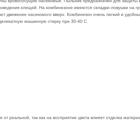
метны кровососущие насекомые. Пыльник предназначен для защиты 
 поведения клещей. На комбинезоне имеются складки-ловушки на гр
ют движение насекомого вверх. Комбинезон очень легкий и удобны
 деликатную машинную стирку при 30-40 С.
 от реальной, так как на восприятие цвета влияет отделка материа