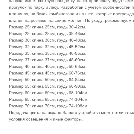
хлопка, имеет светлую расцветку, на которой сразу будут за
прогулок по парку и лесу. Разработан с учетом особенностей
штанинах, на боках комбинезона и на шее, которые прегражда
штанин на резинке, на спине молния. По уходу: рекомендуем
Размер 25: спина 25см, грудь 30-42см.
Размер 28: спина 28см, грудь 38-46см.
Размер 30: спина 30см, грудь 40-48см.
Размер 32: спина 32см, грудь 45-52см.
Размер 35: спина 35см, грудь 46-56см.
Размер 37: спина 37см, грудь 48-60см.
Размер 40: спина 40см, грудь 50-68см.
Размер 45: спина 45см, грудь 60-76см.
Размер 50: спина 50см, грудь 64-84см.
Размер 55: спина 55см, грудь 66-90см.
Размер 60: спина 60см, грудь 68-104см.
Размер 65: спина 65см, грудь 74-104см.
Размер 70: спина 70см, грудь 74-108см.
Передача цвета на экране Вашего устройства может отличаться
условия освещения и иные факторы.