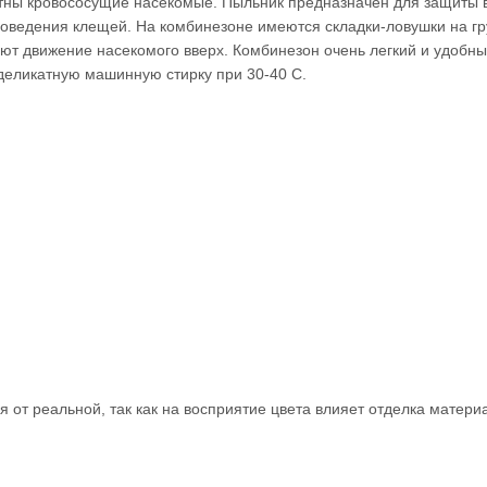
метны кровососущие насекомые. Пыльник предназначен для защиты 
 поведения клещей. На комбинезоне имеются складки-ловушки на гр
ют движение насекомого вверх. Комбинезон очень легкий и удобны
 деликатную машинную стирку при 30-40 С.
 от реальной, так как на восприятие цвета влияет отделка материа