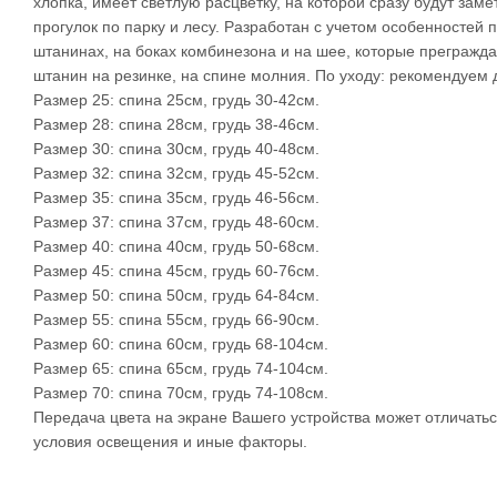
хлопка, имеет светлую расцветку, на которой сразу будут за
прогулок по парку и лесу. Разработан с учетом особенностей
штанинах, на боках комбинезона и на шее, которые прегражда
штанин на резинке, на спине молния. По уходу: рекомендуем
Размер 25: спина 25см, грудь 30-42см.
Размер 28: спина 28см, грудь 38-46см.
Размер 30: спина 30см, грудь 40-48см.
Размер 32: спина 32см, грудь 45-52см.
Размер 35: спина 35см, грудь 46-56см.
Размер 37: спина 37см, грудь 48-60см.
Размер 40: спина 40см, грудь 50-68см.
Размер 45: спина 45см, грудь 60-76см.
Размер 50: спина 50см, грудь 64-84см.
Размер 55: спина 55см, грудь 66-90см.
Размер 60: спина 60см, грудь 68-104см.
Размер 65: спина 65см, грудь 74-104см.
Размер 70: спина 70см, грудь 74-108см.
Передача цвета на экране Вашего устройства может отличаться
условия освещения и иные факторы.