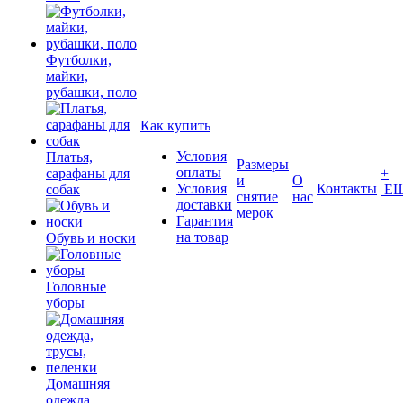
Футболки,
майки,
рубашки, поло
Как купить
Условия
Платья,
Размеры
оплаты
сарафаны для
+
и
О
Условия
Контакты
собак
Е
снятие
нас
доставки
мерок
Гарантия
на товар
Обувь и носки
Головные
уборы
Домашняя
одежда,