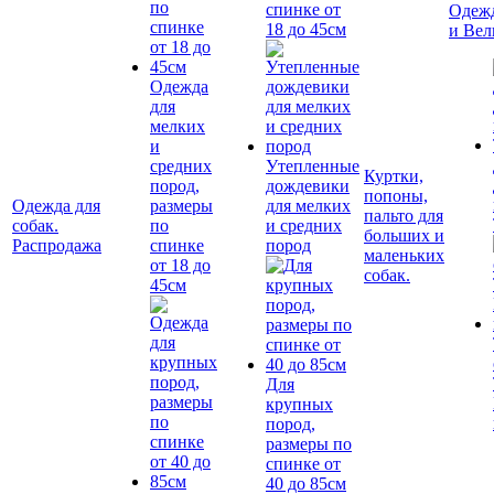
спинке от
Одежд
18 до 45см
и Вел
Одежда
для
мелких
и
средних
Утепленные
Куртки,
пород,
дождевики
попоны,
Одежда для
размеры
для мелких
пальто для
собак.
по
и средних
больших и
Распродажа
спинке
пород
маленьких
от 18 до
собак.
45см
Для
крупных
пород,
размеры по
спинке от
40 до 85см