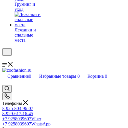
Груминг и
уход
Лежанки и
спальные
места
Сравнение
0
Избранные товары
0
Корзина
0
Телефоны
8-925-803-96-07
8-929-617-16-45
+7 9258039607
Viber
+7 9258039607
WhatsApp