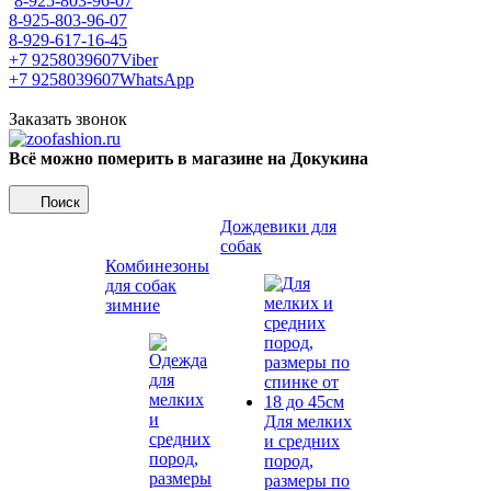
8-925-803-96-07
8-925-803-96-07
8-929-617-16-45
+7 9258039607
Viber
+7 9258039607
WhatsApp
Заказать звонок
Всё можно померить в магазине на Докукина
Поиск
Дождевики для
собак
Комбинезоны
для собак
зимние
Для мелких
и средних
пород,
размеры по