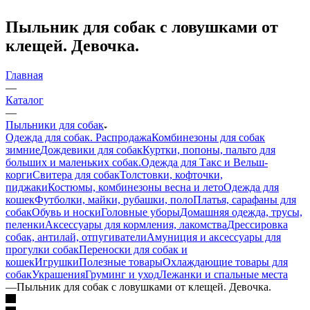
Пыльник для собак с ловушками от
клещей. Девочка.
Главная
—
Каталог
—
Пыльники для собак
Одежда для собак. Распродажа
Комбинезоны для собак
зимние
Дождевики для собак
Куртки, попоны, пальто для
больших и маленьких собак.
Одежда для Такс и Вельш-
корги
Свитера для собак
Толстовки, кофточки,
пиджаки
Костюмы, комбинезоны весна и лето
Одежда для
кошек
Футболки, майки, рубашки, поло
Платья, сарафаны для
собак
Обувь и носки
Головные уборы
Домашняя одежда, трусы,
пеленки
Аксессуары для кормления, лакомства
Дрессировка
собак, антилай, отпугиватели
Амуниция и аксессуары для
прогулки собак
Переноски для собак и
кошек
Игрушки
Полезные товары
Охлаждающие товары для
собак
Украшения
Груминг и уход
Лежанки и спальные места
—
Пыльник для собак с ловушками от клещей. Девочка.