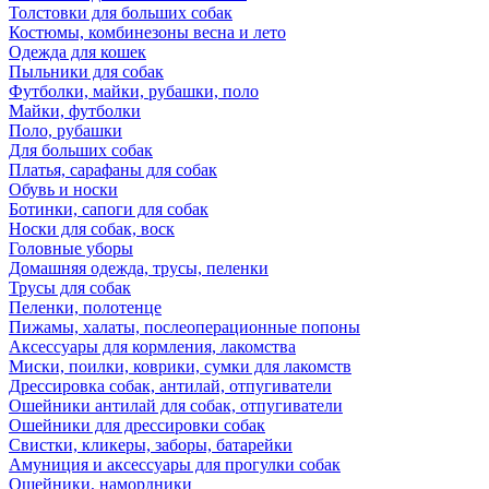
Толстовки для больших собак
Костюмы, комбинезоны весна и лето
Одежда для кошек
Пыльники для собак
Футболки, майки, рубашки, поло
Майки, футболки
Поло, рубашки
Для больших собак
Платья, сарафаны для собак
Обувь и носки
Ботинки, сапоги для собак
Носки для собак, воск
Головные уборы
Домашняя одежда, трусы, пеленки
Трусы для собак
Пеленки, полотенце
Пижамы, халаты, послеоперационные попоны
Аксессуары для кормления, лакомства
Миски, поилки, коврики, сумки для лакомств
Дрессировка собак, антилай, отпугиватели
Ошейники антилай для собак, отпугиватели
Ошейники для дрессировки собак
Свистки, кликеры, заборы, батарейки
Амуниция и аксессуары для прогулки собак
Ошейники, намордники