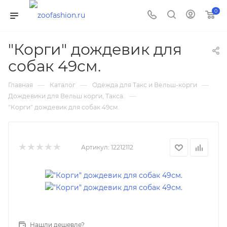
0
"Корги" дождевик для
собак 49см.
—
—
—
Главная
Каталог
Одежда для Такс и Вельш-корги
—
Дождевики для Вельш корги, Такса.
"Корги" дождевик для собак 49см.
Артикул:
12212112
Нашли дешевле?