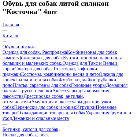
Обувь для собак литой силикон
"Косточка" 4шт
Главная
—
Каталог
—
Обувь и носки
Одежда для собак. Распродажа
Комбинезоны для собак
зимние
Дождевики для собак
Куртки, попоны, пальто для
больших и маленьких собак.
Одежда для Такс и Вельш-
корги
Свитера для собак
Толстовки, кофточки,
пиджаки
Костюмы, комбинезоны весна и лето
Одежда для
кошек
Пыльники для собак
Футболки, майки, рубашки,
поло
Платья, сарафаны для собак
Головные уборы
Домашняя
одежда, трусы, пеленки
Аксессуары для кормления,
лакомства
Дрессировка собак, антилай,
отпугиватели
Амуниция и аксессуары для прогулки
собак
Переноски для собак и кошек
Игрушки
Полезные
товары
Охлаждающие товары для собак
Украшения
Груминг и
уход
Лежанки и спальные места
—
Ботинки, сапоги для собак
Носки для собак, воск