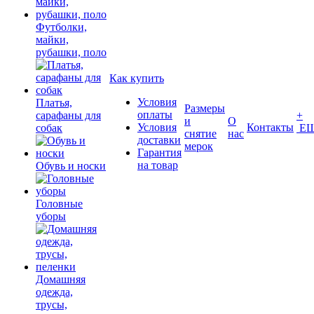
Футболки,
майки,
рубашки, поло
Как купить
Условия
Платья,
Размеры
оплаты
сарафаны для
+
и
О
Условия
Контакты
собак
Е
снятие
нас
доставки
мерок
Гарантия
на товар
Обувь и носки
Головные
уборы
Домашняя
одежда,
трусы,