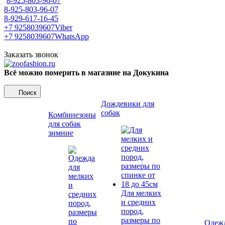
8-925-803-96-07
8-925-803-96-07
8-929-617-16-45
+7 9258039607
Viber
+7 9258039607
WhatsApp
Заказать звонок
Всё можно померить в магазине на Докукина
Поиск
Дождевики для
собак
Комбинезоны
для собак
зимние
Для мелких
и средних
пород,
размеры по
Одежд