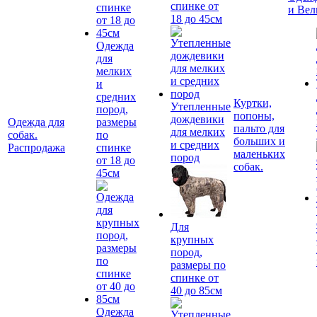
спинке от
и Вел
18 до 45см
Одежда
для
мелких
и
средних
Куртки,
Утепленные
пород,
попоны,
дождевики
Одежда для
размеры
пальто для
для мелких
собак.
по
больших и
и средних
Распродажа
спинке
маленьких
пород
от 18 до
собак.
45см
Для
крупных
пород,
размеры по
спинке от
40 до 85см
Одежда