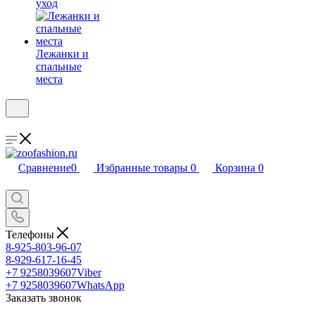
уход
Лежанки и
спальные
места
Сравнение
0
Избранные товары
0
Корзина
0
Телефоны
8-925-803-96-07
8-929-617-16-45
+7 9258039607
Viber
+7 9258039607
WhatsApp
Заказать звонок