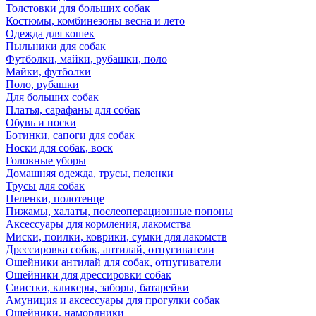
Толстовки для больших собак
Костюмы, комбинезоны весна и лето
Одежда для кошек
Пыльники для собак
Футболки, майки, рубашки, поло
Майки, футболки
Поло, рубашки
Для больших собак
Платья, сарафаны для собак
Обувь и носки
Ботинки, сапоги для собак
Носки для собак, воск
Головные уборы
Домашняя одежда, трусы, пеленки
Трусы для собак
Пеленки, полотенце
Пижамы, халаты, послеоперационные попоны
Аксессуары для кормления, лакомства
Миски, поилки, коврики, сумки для лакомств
Дрессировка собак, антилай, отпугиватели
Ошейники антилай для собак, отпугиватели
Ошейники для дрессировки собак
Свистки, кликеры, заборы, батарейки
Амуниция и аксессуары для прогулки собак
Ошейники, намордники