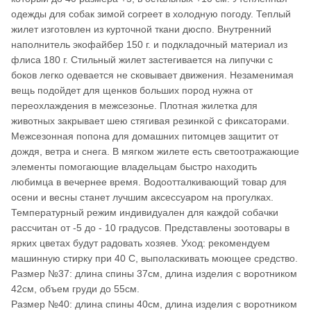
одежды для собак зимой согреет в холодную погоду. Теплый
жилет изготовлен из курточной ткани дюспо. Внутренний
наполнитель экофайбер 150 г. и подкладочный материал из
флиса 180 г. Стильный жилет застегивается на липучки с
боков легко одевается не сковывает движения. Незаменимая
вещь подойдет для щенков больших пород нужна от
переохлаждения в межсезонье. Плотная жилетка для
животных закрывает шею стягивая резинкой с фиксаторами.
Межсезонная попона для домашних питомцев защитит от
дождя, ветра и снега. В мягком жилете есть светоотражающие
элементы помогающие владельцам быстро находить
любимца в вечернее время. Водоотталкивающий товар для
осени и весны станет лучшим аксессуаром на прогулках.
Температурный режим индивидуален для каждой собачки
рассчитан от -5 до - 10 градусов. Представлены зоотовары в
ярких цветах будут радовать хозяев. Уход: рекомендуем
машинную стирку при 40 С, выполаскивать моющее средство.
Размер №37: длина спины 37см, длина изделия с воротником
42см, объем груди до 55см.
Размер №40: длина спины 40см, длина изделия с воротником