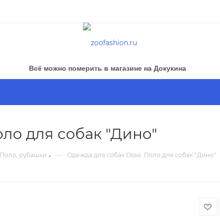
Всё можно померить в магазине на Докукина
оло для собак "Дино"
—
Поло, рубашки
Одежда для собак Osso. Поло для собак "Дино"