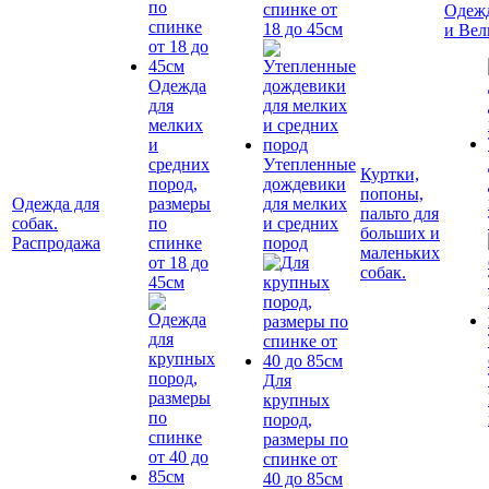
спинке от
Одежд
18 до 45см
и Вел
Одежда
для
мелких
и
средних
Утепленные
Куртки,
пород,
дождевики
попоны,
Одежда для
размеры
для мелких
пальто для
собак.
по
и средних
больших и
Распродажа
спинке
пород
маленьких
от 18 до
собак.
45см
Для
крупных
пород,
размеры по
спинке от
40 до 85см