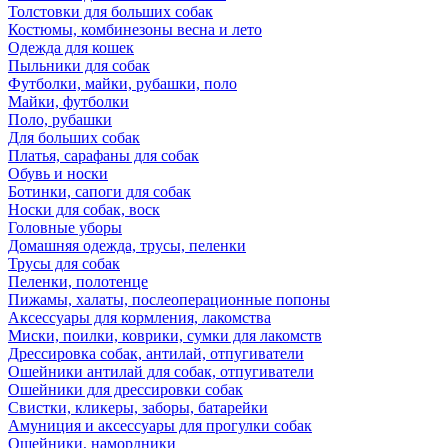
Толстовки для больших собак
Костюмы, комбинезоны весна и лето
Одежда для кошек
Пыльники для собак
Футболки, майки, рубашки, поло
Майки, футболки
Поло, рубашки
Для больших собак
Платья, сарафаны для собак
Обувь и носки
Ботинки, сапоги для собак
Носки для собак, воск
Головные уборы
Домашняя одежда, трусы, пеленки
Трусы для собак
Пеленки, полотенце
Пижамы, халаты, послеоперационные попоны
Аксессуары для кормления, лакомства
Миски, поилки, коврики, сумки для лакомств
Дрессировка собак, антилай, отпугиватели
Ошейники антилай для собак, отпугиватели
Ошейники для дрессировки собак
Свистки, кликеры, заборы, батарейки
Амуниция и аксессуары для прогулки собак
Ошейники, намордники