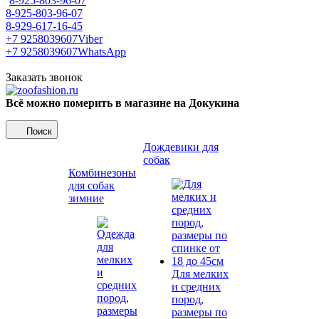
8-925-803-96-07
8-925-803-96-07
8-929-617-16-45
+7 9258039607
Viber
+7 9258039607
WhatsApp
Заказать звонок
Всё можно померить в магазине на Докукина
Поиск
Дождевики для
собак
Комбинезоны
для собак
зимние
Для мелких
и средних
пород,
размеры по