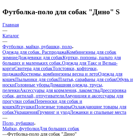
Футболка-поло для собак "Дино" S
Главная
—
Каталог
—
Футболки, майки, рубашки, поло
Одежда для собак. Распродажа
Комбинезоны для собак
зимние
Дождевики для собак
Куртки, попоны, пальто для
больших и маленьких собак.
Одежда для Такс и Вельш-
корги
Свитера для собак
Толстовки, кофточки,
пиджаки
Костюмы, комбинезоны весна и лето
Одежда для
кошек
Пыльники для собак
Платья, сарафаны для собак
Обувь и
носки
Головные уборы
Домашняя одежда, трусы,
пеленки
Аксессуары для кормления, лакомства
Дрессировка
собак, антилай, отпугиватели
Амуниция и аксессуары для
прогулки собак
Переноски для собак и
кошек
Игрушки
Полезные товары
Охлаждающие товары для
собак
Украшения
Груминг и уход
Лежанки и спальные места
—
Поло, рубашки
Майки, футболки
Для больших собак
—
Футболка-поло для собак "Дино"