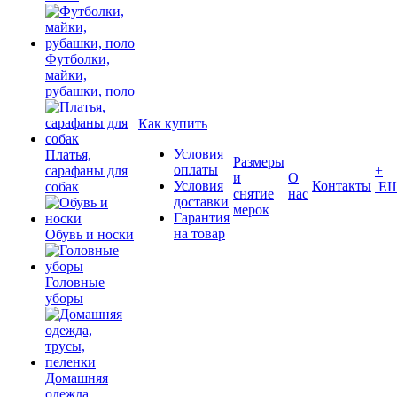
Футболки,
майки,
рубашки, поло
Как купить
Условия
Платья,
Размеры
оплаты
сарафаны для
+
и
О
Условия
Контакты
собак
Е
снятие
нас
доставки
мерок
Гарантия
на товар
Обувь и носки
Головные
уборы
Домашняя
одежда,