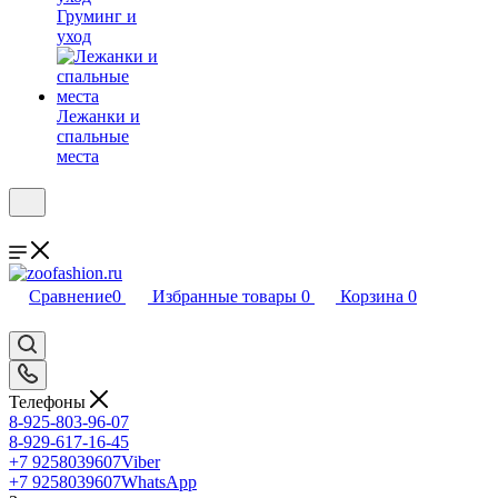
Груминг и
уход
Лежанки и
спальные
места
Сравнение
0
Избранные товары
0
Корзина
0
Телефоны
8-925-803-96-07
8-929-617-16-45
+7 9258039607
Viber
+7 9258039607
WhatsApp