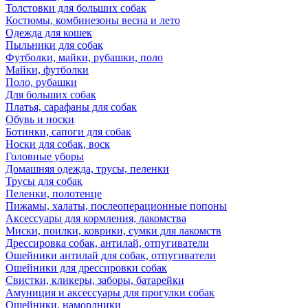
Толстовки для больших собак
Костюмы, комбинезоны весна и лето
Одежда для кошек
Пыльники для собак
Футболки, майки, рубашки, поло
Майки, футболки
Поло, рубашки
Для больших собак
Платья, сарафаны для собак
Обувь и носки
Ботинки, сапоги для собак
Носки для собак, воск
Головные уборы
Домашняя одежда, трусы, пеленки
Трусы для собак
Пеленки, полотенце
Пижамы, халаты, послеоперационные попоны
Аксессуары для кормления, лакомства
Миски, поилки, коврики, сумки для лакомств
Дрессировка собак, антилай, отпугиватели
Ошейники антилай для собак, отпугиватели
Ошейники для дрессировки собак
Свистки, кликеры, заборы, батарейки
Амуниция и аксессуары для прогулки собак
Ошейники, намордники