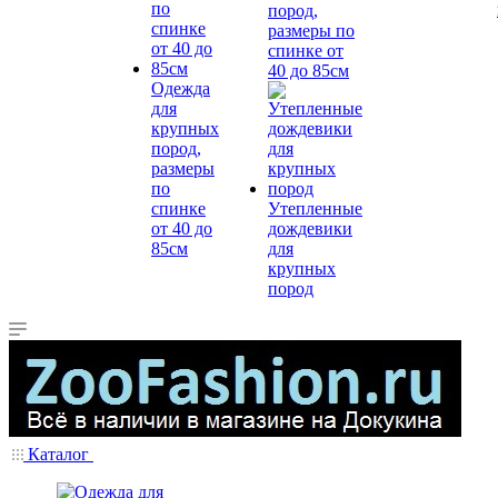
пород,
размеры по
спинке от
40 до 85см
Одежда
для
крупных
пород,
размеры
по
спинке
Утепленные
от 40 до
дождевики
85см
для
крупных
пород
Каталог