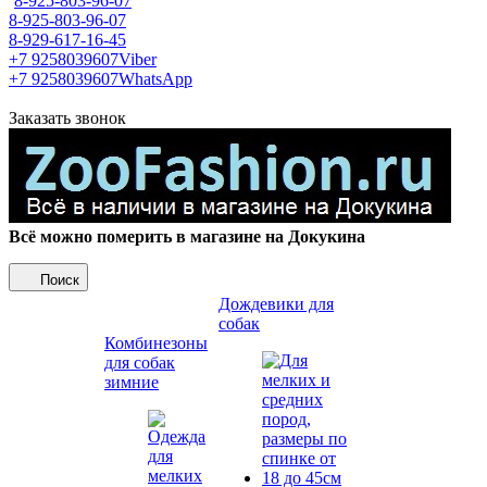
8-925-803-96-07
8-925-803-96-07
8-929-617-16-45
+7 9258039607
Viber
+7 9258039607
WhatsApp
Заказать звонок
Всё можно померить в магазине на Докукина
Поиск
Дождевики для
собак
Комбинезоны
для собак
зимние