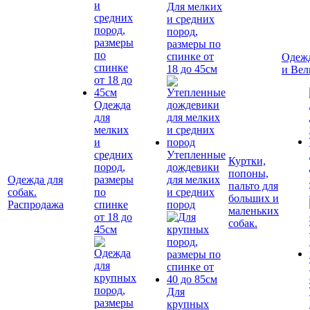
Для мелких
и средних
пород,
размеры по
спинке от
Одежд
18 до 45см
и Вел
Одежда
для
мелких
и
средних
Утепленные
Куртки,
пород,
дождевики
попоны,
Одежда для
размеры
для мелких
пальто для
собак.
по
и средних
больших и
Распродажа
спинке
пород
маленьких
от 18 до
собак.
45см
Для
крупных