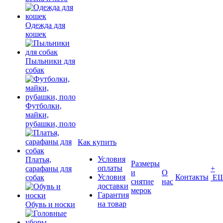
Одежда для
кошек
Пыльники для
собак
Футболки,
майки,
рубашки, поло
Как купить
Условия
Платья,
Размеры
оплаты
сарафаны для
+
и
О
Условия
Контакты
собак
Е
снятие
нас
доставки
мерок
Гарантия
на товар
Обувь и носки