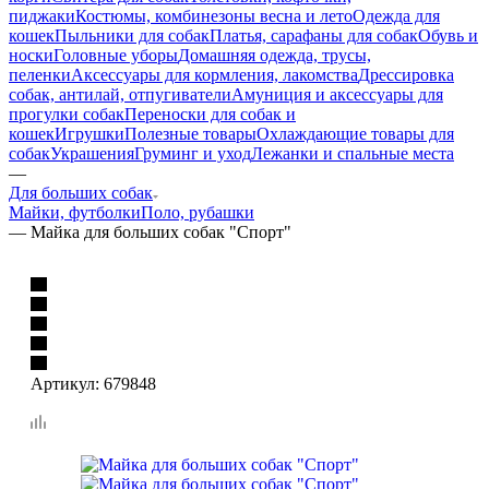
пиджаки
Костюмы, комбинезоны весна и лето
Одежда для
кошек
Пыльники для собак
Платья, сарафаны для собак
Обувь и
носки
Головные уборы
Домашняя одежда, трусы,
пеленки
Аксессуары для кормления, лакомства
Дрессировка
собак, антилай, отпугиватели
Амуниция и аксессуары для
прогулки собак
Переноски для собак и
кошек
Игрушки
Полезные товары
Охлаждающие товары для
собак
Украшения
Груминг и уход
Лежанки и спальные места
—
Для больших собак
Майки, футболки
Поло, рубашки
—
Майка для больших собак "Спорт"
Артикул:
679848