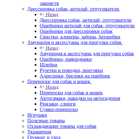
лакомств
Дрессировка собак, антилай, отпугиватели
Назад
Дрессировка собак, антилай, отпугиватели
Ошейники антилай для собак, отпугиватели
Ошейники для дрессировки собак
Свистки, кликеры, заборы, батарейки
Амуниция и аксессуары для прогулки собак
Назад
Амуниция и аксессуары для прогулки собак
Ошейники, намордники
Шлейки
Рулетки и поводки, ринговки
Адресники, брелоки на ошейник
Переноски для собак и кошек
Назад
Переноски для собак и кошек
Автогамаки, накидки на автосидения
Рюкзаки, слинги
Сумки-переноски
Игрушки
Полезные товары
Охлаждающие товары для собак
Украшения
Груминг и уход