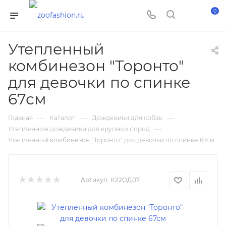
0
Утепленный
комбинезон "Торонто"
для девочки по спинке
67см
—
—
—
Главная
Каталог
Дождевики для собак
—
Утепленные дождевики для крупных пород
Утепленный комбинезон "Торонто" для девочки по спинке 67см
Артикул:
К22ОД07