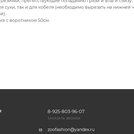
 резинки, препятствующие попаданию грязи и влаги снизу.
 суки, так и для кобеля (необходимо вырезать на нижней 
й).
лия с воротником 50см.
8-925-803-96-07
К
ЗАКАЗАТЬ ЗВОНОК
zoofashion@yandex.ru