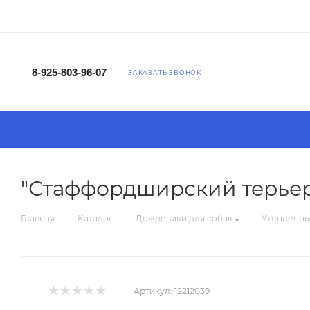
8-925-803-96-07
ЗАКАЗАТЬ ЗВОНОК
"Стаффордширский терьер
—
—
—
Главная
Каталог
Дождевики для собак
Утепленны
Артикул:
12212039