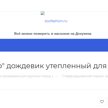
Всё можно померить в магазине на Докукина
" дождевик утепленный для 
—
е дождевики для крупных пород
"Стаффордширский терьер" д