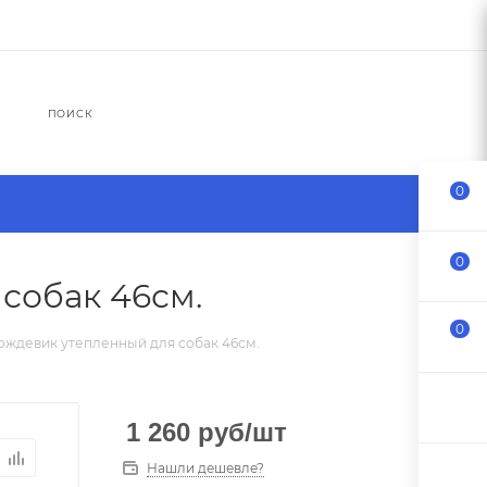
ПОИСК
0
0
собак 46см.
0
ождевик утепленный для собак 46см.
1 260
руб
/шт
Нашли дешевле?