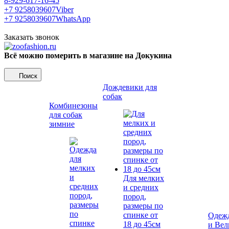
8-929-617-16-45
+7 9258039607
Viber
+7 9258039607
WhatsApp
Заказать звонок
Всё можно померить в магазине на Докукина
Поиск
Дождевики для
собак
Комбинезоны
для собак
зимние
Для мелких
и средних
пород,
размеры по
спинке от
Одежд
18 до 45см
и Вел