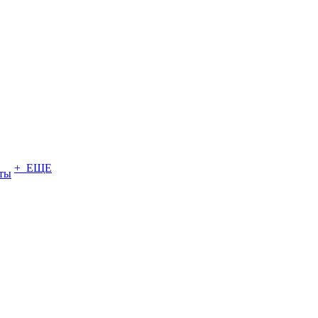
+ ЕЩЕ
ты