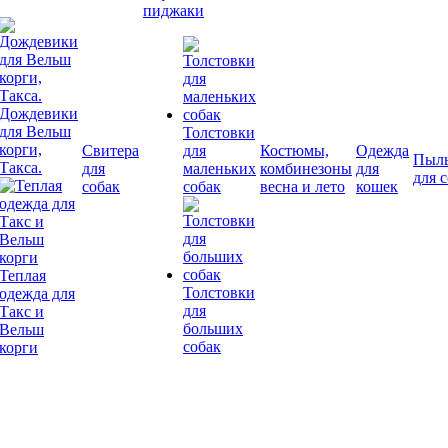
пиджаки
Дождевики
для Вельш
Толстовки
корги,
Свитера
для
Костюмы,
Одежда
Пыл
Такса.
для
маленьких
комбинезоны
для
для 
собак
собак
весна и лето
кошек
Теплая
Толстовки
одежда для
для
Такс и
больших
Вельш
собак
корги