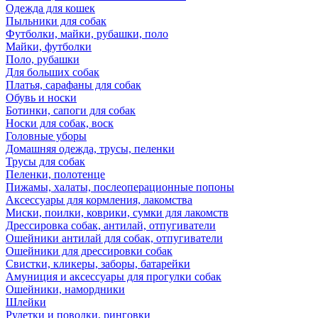
Одежда для кошек
Пыльники для собак
Футболки, майки, рубашки, поло
Майки, футболки
Поло, рубашки
Для больших собак
Платья, сарафаны для собак
Обувь и носки
Ботинки, сапоги для собак
Носки для собак, воск
Головные уборы
Домашняя одежда, трусы, пеленки
Трусы для собак
Пеленки, полотенце
Пижамы, халаты, послеоперационные попоны
Аксессуары для кормления, лакомства
Миски, поилки, коврики, сумки для лакомств
Дрессировка собак, антилай, отпугиватели
Ошейники антилай для собак, отпугиватели
Ошейники для дрессировки собак
Свистки, кликеры, заборы, батарейки
Амуниция и аксессуары для прогулки собак
Ошейники, намордники
Шлейки
Рулетки и поводки, ринговки