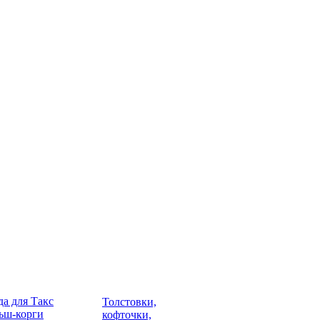
а для Такс
Толстовки,
ьш-корги
кофточки,