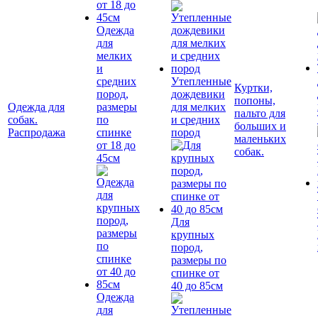
Одежда
для
мелких
и
средних
Утепленные
Куртки,
пород,
дождевики
попоны,
Одежда для
размеры
для мелких
пальто для
собак.
по
и средних
больших и
Распродажа
спинке
пород
маленьких
от 18 до
собак.
45см
Для
крупных
пород,
размеры по
спинке от
40 до 85см
Одежда
для