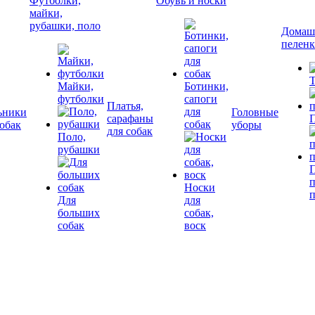
Футболки,
Обувь и носки
майки,
рубашки, поло
Домашн
пелен
Т
Майки,
Ботинки,
футболки
сапоги
Платья,
для
ьники
Головные
сарафаны
П
собак
собак
уборы
для собак
Поло,
рубашки
П
Носки
Для
для
больших
собак,
собак
воск