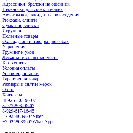
Адресники, брелоки на ошейник
Переноски для собак и кошек
Автогамаки, накидки на автосидения
Рюкзаки, слинги
Сумки-переноски
Игрушки
Полезные товары
Охлаждающие товары для собак
Украшения
Груминг и уход
Лежанки и спальные места
Как купить
Условия оплаты
Условия доставки
Гарантия на товар
Размеры и снятие мерок
О нас
Контакты
8-925-803-96-07
8-925-803-96-07
8-929-617-16-45
+7 9258039607
Viber
+7 9258039607
WhatsApp
Заказать звонок