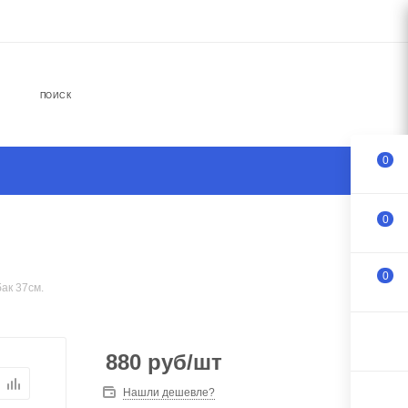
ПОИСК
0
0
0
бак 37см.
880
руб
/шт
Нашли дешевле?