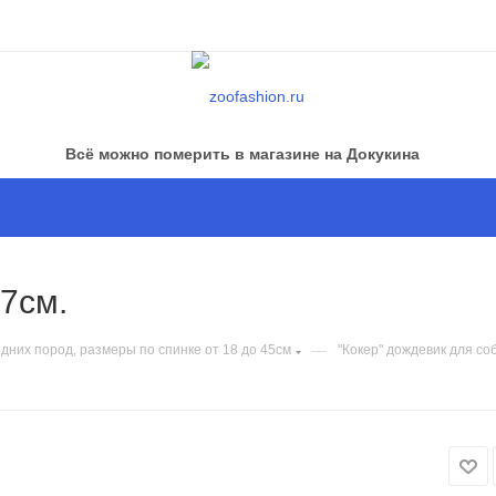
Всё можно померить в магазине на Докукина
37см.
—
едних пород, размеры по спинке от 18 до 45см
"Кокер" дождевик для со