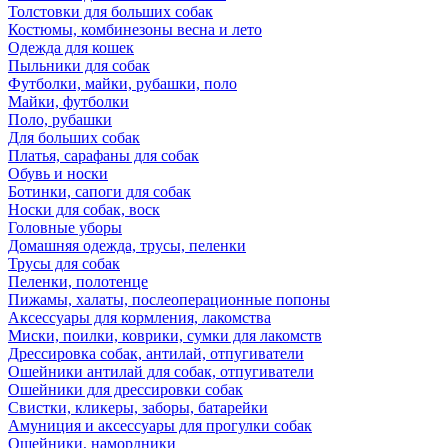
Толстовки для больших собак
Костюмы, комбинезоны весна и лето
Одежда для кошек
Пыльники для собак
Футболки, майки, рубашки, поло
Майки, футболки
Поло, рубашки
Для больших собак
Платья, сарафаны для собак
Обувь и носки
Ботинки, сапоги для собак
Носки для собак, воск
Головные уборы
Домашняя одежда, трусы, пеленки
Трусы для собак
Пеленки, полотенце
Пижамы, халаты, послеоперационные попоны
Аксессуары для кормления, лакомства
Миски, поилки, коврики, сумки для лакомств
Дрессировка собак, антилай, отпугиватели
Ошейники антилай для собак, отпугиватели
Ошейники для дрессировки собак
Свистки, кликеры, заборы, батарейки
Амуниция и аксессуары для прогулки собак
Ошейники, намордники