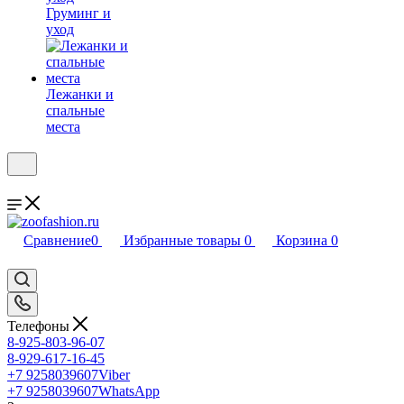
Груминг и
уход
Лежанки и
спальные
места
Сравнение
0
Избранные товары
0
Корзина
0
Телефоны
8-925-803-96-07
8-929-617-16-45
+7 9258039607
Viber
+7 9258039607
WhatsApp