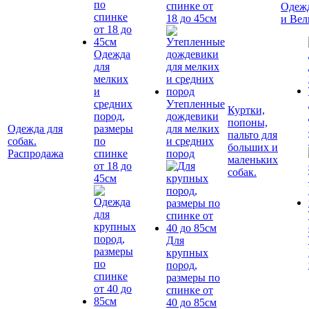
спинке от
Одежд
18 до 45см
и Вел
Одежда
для
мелких
и
средних
Утепленные
Куртки,
пород,
дождевики
попоны,
Одежда для
размеры
для мелких
пальто для
собак.
по
и средних
больших и
Распродажа
спинке
пород
маленьких
от 18 до
собак.
45см
Для
крупных
пород,
размеры по
спинке от
40 до 85см