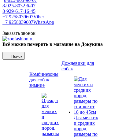
8-925-803-96-07
8-925-803-96-07
8-929-617-16-45
+7 9258039607
Viber
+7 9258039607
WhatsApp
Заказать звонок
Всё можно померить в магазине на Докукина
Поиск
Дождевики для
собак
Комбинезоны
для собак
зимние
Для мелких
и средних
пород,
размеры по