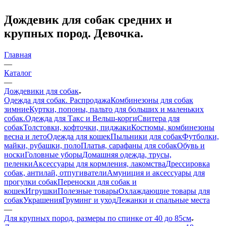
Дождевик для собак средних и
крупных пород. Девочка.
Главная
—
Каталог
—
Дождевики для собак
Одежда для собак. Распродажа
Комбинезоны для собак
зимние
Куртки, попоны, пальто для больших и маленьких
собак.
Одежда для Такс и Вельш-корги
Свитера для
собак
Толстовки, кофточки, пиджаки
Костюмы, комбинезоны
весна и лето
Одежда для кошек
Пыльники для собак
Футболки,
майки, рубашки, поло
Платья, сарафаны для собак
Обувь и
носки
Головные уборы
Домашняя одежда, трусы,
пеленки
Аксессуары для кормления, лакомства
Дрессировка
собак, антилай, отпугиватели
Амуниция и аксессуары для
прогулки собак
Переноски для собак и
кошек
Игрушки
Полезные товары
Охлаждающие товары для
собак
Украшения
Груминг и уход
Лежанки и спальные места
—
Для крупных пород, размеры по спинке от 40 до 85см