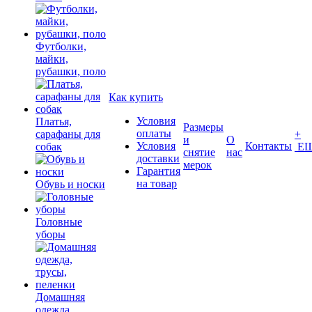
Футболки,
майки,
рубашки, поло
Как купить
Условия
Платья,
Размеры
оплаты
сарафаны для
+
и
О
Условия
Контакты
собак
Е
снятие
нас
доставки
мерок
Гарантия
на товар
Обувь и носки
Головные
уборы
Домашняя
одежда,