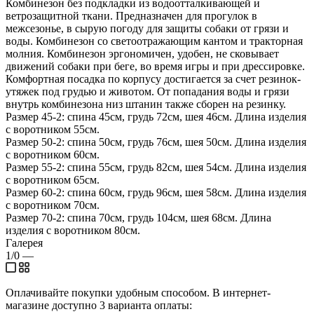
Комбинезон без подкладки из водоотталкивающей и
ветрозащитной ткани. Предназначен для прогулок в
межсезонье, в сырую погоду для защиты собаки от грязи и
воды. Комбинезон со светоотражающим кантом и тракторная
молния. Комбинезон эргономичен, удобен, не сковывает
движений собаки при беге, во время игры и при дрессировке.
Комфортная посадка по корпусу достигается за счет резинок-
утяжек под грудью и животом. От попадания воды и грязи
внутрь комбинезона низ штанин также сборен на резинку.
Размер 45-2: спина 45см, грудь 72см, шея 46см. Длина изделия
с воротником 55см.
Размер 50-2: спина 50см, грудь 76см, шея 50см. Длина изделия
с воротником 60см.
Размер 55-2: спина 55см, грудь 82см, шея 54см. Длина изделия
с воротником 65см.
Размер 60-2: спина 60см, грудь 96см, шея 58см. Длина изделия
с воротником 70см.
Размер 70-2: спина 70см, грудь 104см, шея 68см. Длина
изделия с воротником 80см.
Галерея
1/0
—
Оплачивайте покупки удобным способом. В интернет-
магазине доступно 3 варианта оплаты: