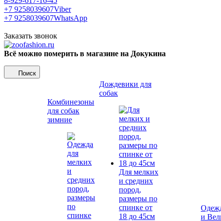
8-929-617-16-45
+7 9258039607
Viber
+7 9258039607
WhatsApp
Заказать звонок
Всё можно померить в магазине на Докукина
Поиск
Дождевики для
собак
Комбинезоны
для собак
зимние
Для мелких
и средних
пород,
размеры по
спинке от
Одежд
18 до 45см
и Вел