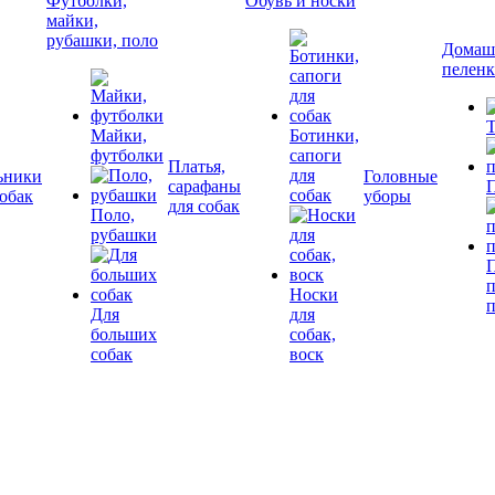
Футболки,
Обувь и носки
майки,
рубашки, поло
Домашн
пелен
Т
Майки,
Ботинки,
футболки
сапоги
Платья,
для
ьники
Головные
сарафаны
П
собак
собак
уборы
для собак
Поло,
рубашки
П
Носки
Для
для
больших
собак,
собак
воск