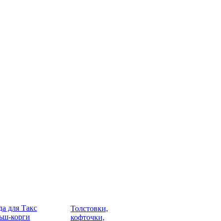
а для Такс
Толстовки,
ьш-корги
кофточки,