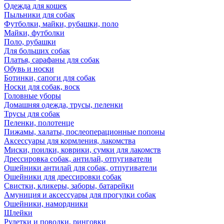
Одежда для кошек
Пыльники для собак
Футболки, майки, рубашки, поло
Майки, футболки
Поло, рубашки
Для больших собак
Платья, сарафаны для собак
Обувь и носки
Ботинки, сапоги для собак
Носки для собак, воск
Головные уборы
Домашняя одежда, трусы, пеленки
Трусы для собак
Пеленки, полотенце
Пижамы, халаты, послеоперационные попоны
Аксессуары для кормления, лакомства
Миски, поилки, коврики, сумки для лакомств
Дрессировка собак, антилай, отпугиватели
Ошейники антилай для собак, отпугиватели
Ошейники для дрессировки собак
Свистки, кликеры, заборы, батарейки
Амуниция и аксессуары для прогулки собак
Ошейники, намордники
Шлейки
Рулетки и поводки, ринговки