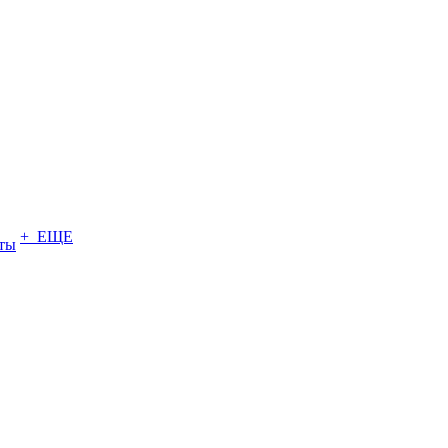
+ ЕЩЕ
ты