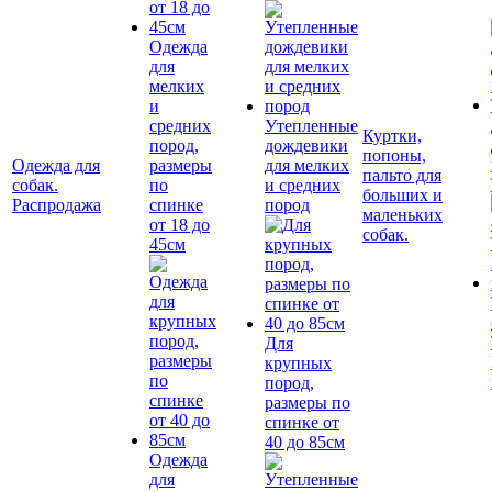
Одежда
для
мелких
и
средних
Утепленные
Куртки,
пород,
дождевики
попоны,
Одежда для
размеры
для мелких
пальто для
собак.
по
и средних
больших и
Распродажа
спинке
пород
маленьких
от 18 до
собак.
45см
Для
крупных
пород,
размеры по
спинке от
40 до 85см
Одежда
для