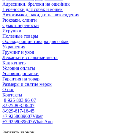
Адресники, брелоки на ошейник
Переноски для собак и кошек
Автогамаки, накидки на автосидения
Рюкзаки, слинги
Сумки-переноски
Игрушки
Полезные товары
Охлаждающие товары для собак
Украшения
Груминг и уход
Лежанки и спальные места
Как купить
Условия оплаты
Условия доставки
Гарантия на товар
Размеры и снятие мерок
О нас
Контакты
8-925-803-96-07
8-925-803-96-07
8-929-617-16-45
+7 9258039607
Viber
+7 9258039607
WhatsApp
Заказать звонок