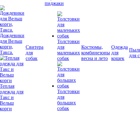
пиджаки
Дождевики
для Вельш
Толстовки
корги,
Свитера
для
Костюмы,
Одежда
Пыл
Такса.
для
маленьких
комбинезоны
для
для 
собак
собак
весна и лето
кошек
Теплая
Толстовки
одежда для
для
Такс и
больших
Вельш
собак
корги