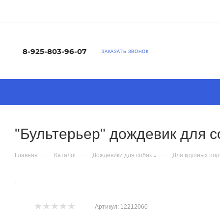
8-925-803-96-07
ЗАКАЗАТЬ ЗВОНОК
"Бультерьер" дождевик для с
—
—
—
Главная
Каталог
Дождевики для собак
Для крупных пор
Артикул:
12212060