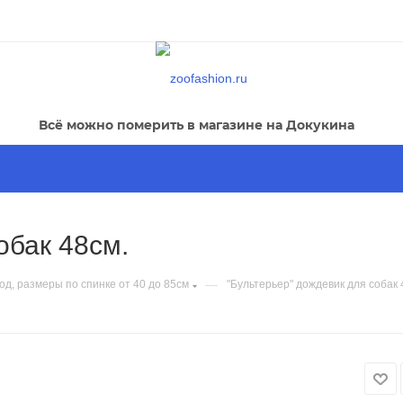
Всё можно померить в магазине на Докукина
обак 48см.
—
од, размеры по спинке от 40 до 85см
"Бультерьер" дождевик для собак 