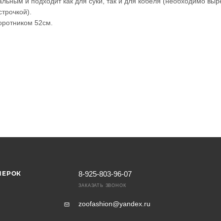
льным и подходит как для суки, так и для кобеля (необходимо выр
трочкой).
воротником 52см.
МЕРОК
8-925-803-96-07
ЗАКАЗАТЬ ЗВОНОК
zoofashion@yandex.ru