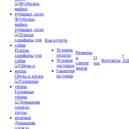
Футболки,
майки,
рубашки, поло
Как купить
Условия
Платья,
Размеры
оплаты
сарафаны для
+
и
О
Условия
Контакты
собак
Е
снятие
нас
доставки
мерок
Гарантия
на товар
Обувь и носки
Головные
уборы
Домашняя
одежда,