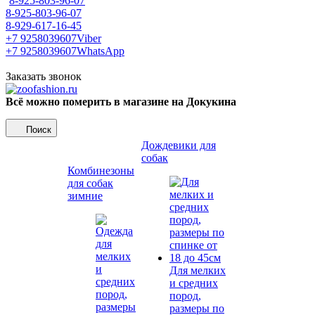
8-925-803-96-07
8-925-803-96-07
8-929-617-16-45
+7 9258039607
Viber
+7 9258039607
WhatsApp
Заказать звонок
Всё можно померить в магазине на Докукина
Поиск
Дождевики для
собак
Комбинезоны
для собак
зимние
Для мелких
и средних
пород,
размеры по