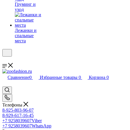
Груминг и
уход
Лежанки и
спальные
места
Сравнение
0
Избранные товары
0
Корзина
0
Телефоны
8-925-803-96-07
8-929-617-16-45
+7 9258039607
Viber
+7 9258039607
WhatsApp