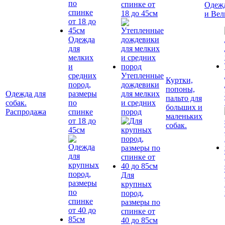
спинке от
Одежд
18 до 45см
и Вел
Одежда
для
мелких
и
средних
Утепленные
Куртки,
пород,
дождевики
попоны,
Одежда для
размеры
для мелких
пальто для
собак.
по
и средних
больших и
Распродажа
спинке
пород
маленьких
от 18 до
собак.
45см
Для
крупных
пород,
размеры по
спинке от
40 до 85см