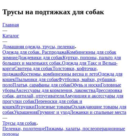
Трусы на подтяжках для собак
Главная
—
Каталог
—
Домашняя одежда, трусы, пеленки
Одежда для собак. Распродажа
Комбинезоны для собак
зимние
Дождевики для собак
Куртки, попоны, пальто для
больших и маленьких собак.
Одежда для Такс и Вельш-
корги
Свитера для собак
Толстовки, кофточки,
пиджаки
Костюмы, комбинезоны весна и лето
Одежда для
кошек
Пыльники для собак
Футболки, майки, рубашки,
поло
Платья, сарафаны для собак
Обувь и носки
Головные
уборы
Аксессуары для кормления, лакомства
Дрессировка
собак, антилай, отпугиватели
Амуниция и аксессуары для
прогулки собак
Переноски для собак и
кошек
Игрушки
Полезные товары
Охлаждающие товары для
собак
Украшения
Груминг и уход
Лежанки и спальные места
—
Трусы для собак
Пеленки, полотенце
Пижамы, халаты, послеоперационные
попоны