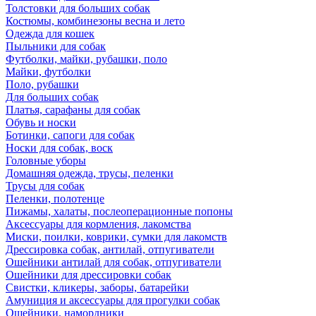
Толстовки для больших собак
Костюмы, комбинезоны весна и лето
Одежда для кошек
Пыльники для собак
Футболки, майки, рубашки, поло
Майки, футболки
Поло, рубашки
Для больших собак
Платья, сарафаны для собак
Обувь и носки
Ботинки, сапоги для собак
Носки для собак, воск
Головные уборы
Домашняя одежда, трусы, пеленки
Трусы для собак
Пеленки, полотенце
Пижамы, халаты, послеоперационные попоны
Аксессуары для кормления, лакомства
Миски, поилки, коврики, сумки для лакомств
Дрессировка собак, антилай, отпугиватели
Ошейники антилай для собак, отпугиватели
Ошейники для дрессировки собак
Свистки, кликеры, заборы, батарейки
Амуниция и аксессуары для прогулки собак
Ошейники, намордники