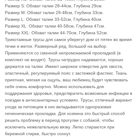
Размер S: Обхват талии 28-44см, Глубина 29см.
Размер M: Обхват талии 29-48см, Глубина 33см.
Размер L: Обхват талии 33-52см, Глубина 40см.
Размер XL: Обхват талии 40-58см, Глубина 47см.
Размер XXL: Обхват талии 44-70см, Глубина 52см.
Трикотажные трусы для самок уберегут дом от пятен во время
течки и меток. Размерный ряд, большой на выбор.
Применяются со сменной непромокаемой прокладкой (в
комплект не входят). Трусы нетрудно надеваются, хорошо
держатся на талии. Имеют широкое отверстие для хвоста,
эластичный, регулируемый пояс с застежкой фастекс. Ткань
приятная, мягкая на ощупь, ваш любимец будет чувствовать
себя очень комфортно. Можно использовать для
поддержания здоровья, предотвратить возможные инфекции в
поездки в антисанитарных условиях. Трусы, отличный вариант
ухода за питомцем в них вкладывается одноразовая
гигиеническая прокладка. Для хозяина это быстрый способ
решить проблему в период прогулки с собакой, чтобы
исключить нежелательную вязку. Легко стираются при
бережной стирке, быстро сохнут.