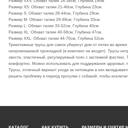
Размер XXS: Обхват талии 18-36см, Глубина 19см.
Размер XS: Обхват талии 21-40см, Глубина 23см.
Размер S: Обхват талии 28-44см, Глубина 29см.
Размер M: Обхват талии 29-48см, Глубина 33см.
Размер L: Обхват талии 33-52см, Глубина 40см.
Размер XL: Обхват талии 40-58см, Глубина 47см.
Размер XXL: Обхват талии 44-70см, Глубина 52см.
Трикотажные трусы для самок уберегут дом от пятен во врем
непромокаемой прокладкой (в комплект не входят). Трусы не
хвоста, эластичный, регулируемый пояс с застежкой фастекс. 
комфортно. Можно использовать для поддержания здоровья, п
Трусы, отличный вариант ухода за питомцем в них вкладывает
решить проблему в период прогулки с собакой, чтобы исключит
КАТАЛОГ
КАК КУПИТЬ
РАЗМЕРЫ И СНЯТИЕ 