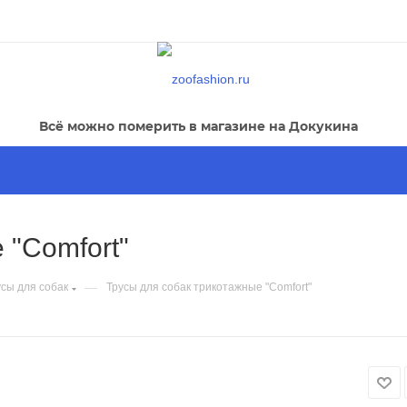
Всё можно померить в магазине на Докукина
 "Comfort"
—
усы для собак
Трусы для собак трикотажные "Comfort"