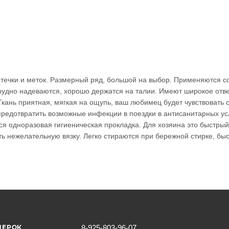
я течки и меток. Размерный ряд, большой на выбор. Применяются с
трудно надеваются, хорошо держатся на талии. Имеют широкое отв
Ткань приятная, мягкая на ощупь, ваш любимец будет чувствовать 
редотвратить возможные инфекции в поездки в антисанитарных ус
ся одноразовая гигиеническая прокладка. Для хозяина это быстрый
ь нежелательную вязку. Легко стираются при бережной стирке, быс
МЕРОК
8-925-803-96-07