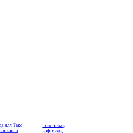
а для Такс
Толстовки,
ьш-корги
кофточки,