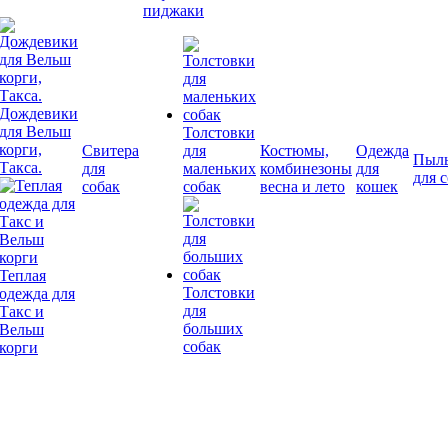
пиджаки
Дождевики
для Вельш
Толстовки
корги,
Свитера
для
Костюмы,
Одежда
Пыл
Такса.
для
маленьких
комбинезоны
для
для 
собак
собак
весна и лето
кошек
Теплая
Толстовки
одежда для
для
Такс и
больших
Вельш
собак
корги