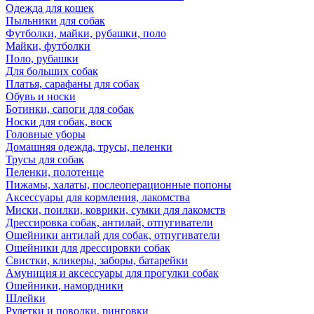
Одежда для кошек
Пыльники для собак
Футболки, майки, рубашки, поло
Майки, футболки
Поло, рубашки
Для больших собак
Платья, сарафаны для собак
Обувь и носки
Ботинки, сапоги для собак
Носки для собак, воск
Головные уборы
Домашняя одежда, трусы, пеленки
Трусы для собак
Пеленки, полотенце
Пижамы, халаты, послеоперационные попоны
Аксессуары для кормления, лакомства
Миски, поилки, коврики, сумки для лакомств
Дрессировка собак, антилай, отпугиватели
Ошейники антилай для собак, отпугиватели
Ошейники для дрессировки собак
Свистки, кликеры, заборы, батарейки
Амуниция и аксессуары для прогулки собак
Ошейники, намордники
Шлейки
Рулетки и поводки, ринговки