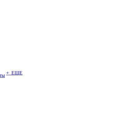
+ ЕЩЕ
ты