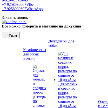
8-929-617-16-45
+7 9258039607
Viber
+7 9258039607
WhatsApp
Заказать звонок
Всё можно померить в магазине на Докукина
Поиск
Дождевики для
собак
Комбинезоны
для собак
зимние
Для мелких
и средних
пород,
размеры по
спинке от
Одежд
18 до 45см
и Вел