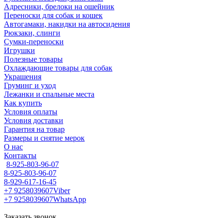
Адресники, брелоки на ошейник
Переноски для собак и кошек
Автогамаки, накидки на автосидения
Рюкзаки, слинги
Сумки-переноски
Игрушки
Полезные товары
Охлаждающие товары для собак
Украшения
Груминг и уход
Лежанки и спальные места
Как купить
Условия оплаты
Условия доставки
Гарантия на товар
Размеры и снятие мерок
О нас
Контакты
8-925-803-96-07
8-925-803-96-07
8-929-617-16-45
+7 9258039607
Viber
+7 9258039607
WhatsApp
Заказать звонок