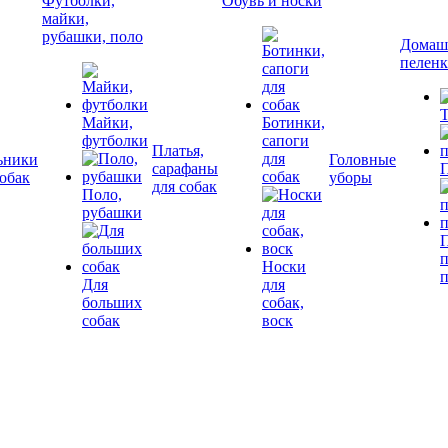
Футболки,
Обувь и носки
майки,
рубашки, поло
Домашн
пелен
Т
Майки,
Ботинки,
футболки
сапоги
Платья,
для
ьники
Головные
сарафаны
П
собак
собак
уборы
для собак
Поло,
рубашки
П
Носки
Для
для
больших
собак,
собак
воск