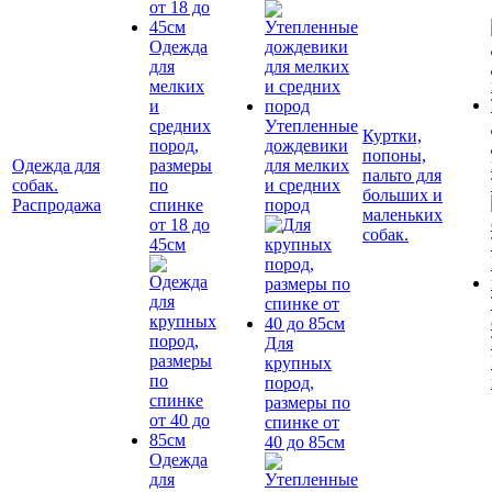
Одежда
для
мелких
и
средних
Утепленные
Куртки,
пород,
дождевики
попоны,
Одежда для
размеры
для мелких
пальто для
собак.
по
и средних
больших и
Распродажа
спинке
пород
маленьких
от 18 до
собак.
45см
Для
крупных
пород,
размеры по
спинке от
40 до 85см
Одежда
для