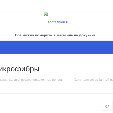
Всё можно померить в магазине на Докукина
микрофибры
—
жамы, халаты, послеоперационные попоны
Халат для собак банный 