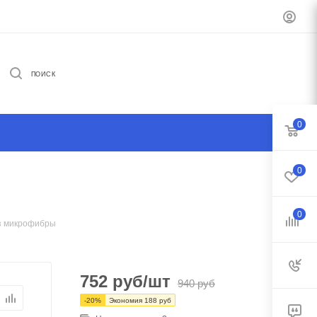
ПОИСК
0
0
0
из микрофибры
752
руб
/шт
940
руб
-
20
%
Экономия
188
руб