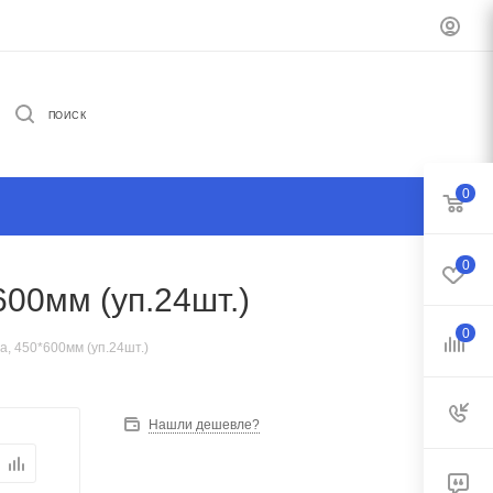
ПОИСК
0
0
00мм (уп.24шт.)
0
, 450*600мм (уп.24шт.)
Нашли дешевле?