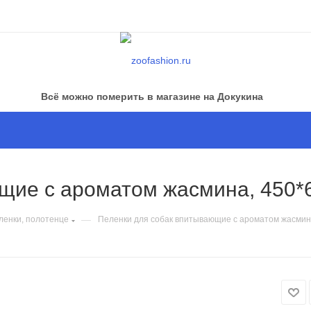
Всё можно померить в магазине на Докукина
щие с ароматом жасмина, 450*6
—
ленки, полотенце
Пеленки для собак впитывающие с ароматом жасмина