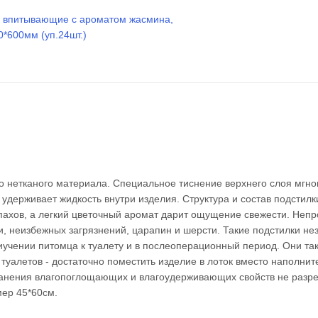
го нетканого материала. Специальное тиснение верхнего слоя мгн
 удерживает жидкость внутри изделия. Структура и состав подстилк
ахов, а легкий цветочный аромат дарит ощущение свежести. Неп
и, неизбежных загрязнений, царапин и шерсти. Такие подстилки н
риучении питомца к туалету и в послеоперационный период. Они та
уалетов - достаточно поместить изделие в лоток вместо наполнит
хранения влагопоглощающих и влагоудерживающих свойств не разре
мер 45*60см.