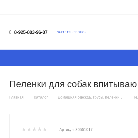
8-925-803-96-07
ЗАКАЗАТЬ ЗВОНОК
Пеленки для собак впитываю
—
—
—
Главная
Каталог
Домашняя одежда, трусы, пеленки
Пе
Артикул:
30551017