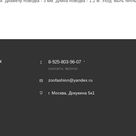
. Диаметр поводка - 3 мм. Длина поводка - 1,2 м. Уход: мыть тепл
8-925-803-96-07
К
ЗАКАЗАТЬ ЗВОНОК
zoofashion@yandex.ru
г. Москва, Докукина 5к1