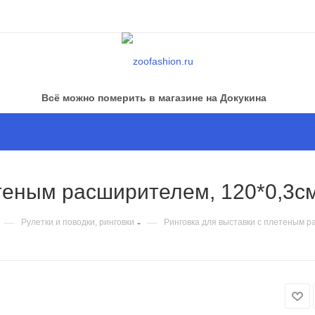
Всё можно померить в магазине на Докукина
теным расширителем, 120*0,3см
—
—
Рулетки и поводки, ринговки
Ринговка для выставки с плетеным р