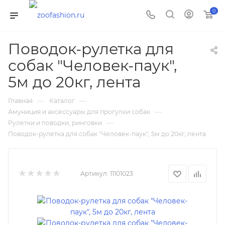
0
Поводок-рулетка для
собак "Человек-паук",
5м до 20кг, лента
—
—
Главная
Каталог
—
Амуниция и аксессуары для прогулки собак
—
Рулетки и поводки, ринговки
Поводок-рулетка для собак "Человек-паук", 5м до 20кг, лента
Артикул:
11101023