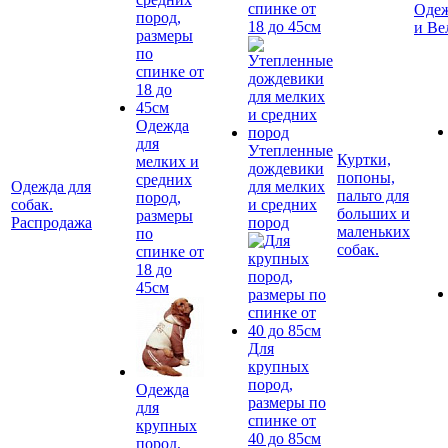
спинке от
Одеж
18 до 45см
и Ве
Одежда
для
Утепленные
Куртки,
мелких и
дождевики
попоны,
средних
Одежда для
для мелких
пальто для
пород,
собак.
и средних
больших и
размеры
Распродажа
пород
маленьких
по
собак.
спинке от
18 до
45см
Для
крупных
пород,
Одежда
размеры по
для
спинке от
крупных
40 до 85см
пород,