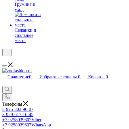
Груминг и
уход
Лежанки и
спальные
места
Сравнение
0
Избранные товары
0
Корзина
0
Телефоны
8-925-803-96-07
8-929-617-16-45
+7 9258039607
Viber
+7 9258039607
WhatsApp