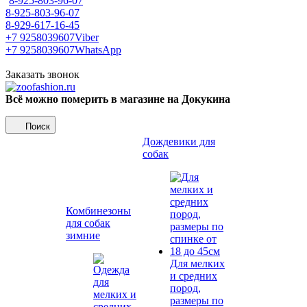
8-925-803-96-07
8-925-803-96-07
8-929-617-16-45
+7 9258039607
Viber
+7 9258039607
WhatsApp
Заказать звонок
Всё можно померить в магазине на Докукина
Поиск
Дождевики для
собак
Комбинезоны
для собак
зимние
Для мелких
и средних
пород,
размеры по