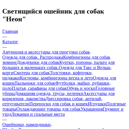
Светящийся ошейник для собак
"Неон"
Главная
—
Каталог
—
Амуниция и аксессуары для прогулки собак
Одежда для собак. Распродажа
Комбинезоны для собак
зимние
Дождевики для собак
Куртки, попоны, пальто для
больших и маленьких собак.
Одежда для Такс и Вельш-
корги
Свитера для собак
Толстовки, кофточки,
пиджаки
Костюмы, комбинезоны весна и лето
Одежда для
кошек
Пыльники для собак
Футболки, майки, рубашки,
поло
Платья, сарафаны для собак
Обувь и носки
Головные
уборы
Домашняя одежда, трусы, пеленки
Аксессуары для
кормления, лакомства
Дрессировка собак, антилай,
отпугиватели
Переноски для собак и кошек
Игрушки
Полезные
товары
Охлаждающие товары для собак
Украшения
Груминг и
уход
Лежанки и спальные места
—
Ошейники, намордники