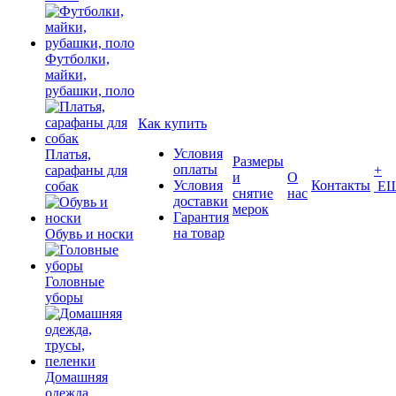
Футболки,
майки,
рубашки, поло
Как купить
Условия
Платья,
Размеры
оплаты
сарафаны для
+
и
О
Условия
Контакты
собак
Е
снятие
нас
доставки
мерок
Гарантия
на товар
Обувь и носки
Головные
уборы
Домашняя
одежда,