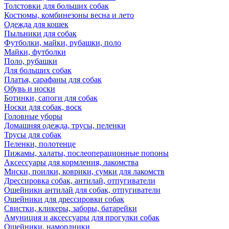
Толстовки для больших собак
Костюмы, комбинезоны весна и лето
Одежда для кошек
Пыльники для собак
Футболки, майки, рубашки, поло
Майки, футболки
Поло, рубашки
Для больших собак
Платья, сарафаны для собак
Обувь и носки
Ботинки, сапоги для собак
Носки для собак, воск
Головные уборы
Домашняя одежда, трусы, пеленки
Трусы для собак
Пеленки, полотенце
Пижамы, халаты, послеоперационные попоны
Аксессуары для кормления, лакомства
Миски, поилки, коврики, сумки для лакомств
Дрессировка собак, антилай, отпугиватели
Ошейники антилай для собак, отпугиватели
Ошейники для дрессировки собак
Свистки, кликеры, заборы, батарейки
Амуниция и аксессуары для прогулки собак
Ошейники, намордники